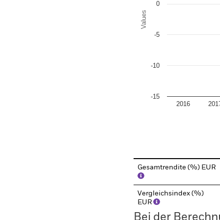
0
Values
-5
-10
-15
2016
201
End of interactive chart.
Gesamtrendite (%) EUR
Vergleichsindex (%)
EUR
Bei der Berechn