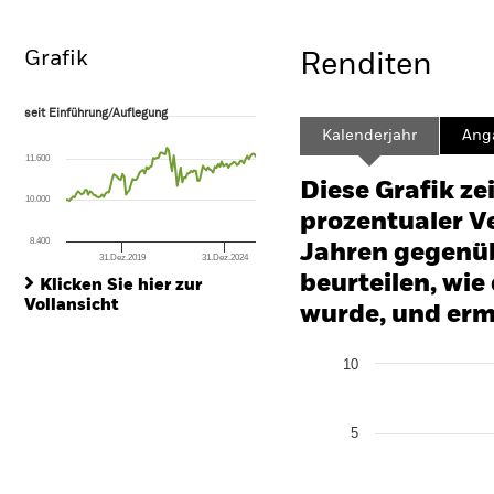
Überblick
Wertentwicklung
Eckda
Grafik
Renditen
seit Einführung/Auflegung
seit Einführung/Auflegung
Line chart with 112 data points.
Kalenderjahr
Ang
The chart has 1 X axis displaying Time. Range: 2017-04-01 00:00:00 to
11.600
The chart has 1 Y axis displaying values. Range: -16 to 32.
Diese Grafik ze
10.000
prozentualer Ve
8.400
Jahren gegenüb
31.Dez.2019
31.Dez.2024
End of interactive chart.
beurteilen, wie
Klicken Sie hier zur
Vollansicht
wurde, und erm
Chart
10
Bar chart with 2 data series
The chart has 1 X axis disp
The chart has 1 Y axis disp
5