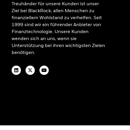
Beschwerdemanagement
Treuhänder für unsere Kunden ist unser
OGAW-Vergütungsrichtlinie
Ziel bei BlackRock, allen Menschen zu
Nachhaltigkeitsbezogene Offenlegungen
finanziellem Wohlstand zu verhelfen. Seit
Portfolio-ETF-Studie 2025
1999 sind wir ein führender Anbieter von
Finanztechnologie. Unsere Kunden
wenden sich an uns, wenn sie
Unterstützung bei ihren wichtigsten Zielen
benötigen.