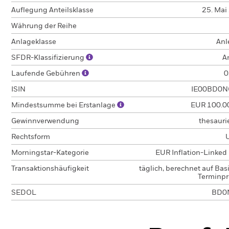
Auflegung Anteilsklasse
25. Mai
Währung der Reihe
Anlageklasse
Anl
SFDR-Klassifizierung
A
Laufende Gebühren
0
ISIN
IE00BD0N
Mindestsumme bei Erstanlage
EUR 100.0
Gewinnverwendung
thesauri
Rechtsform
Morningstar-Kategorie
EUR Inflation-Linked
Transaktionshäufigkeit
täglich, berechnet auf Bas
Terminpr
SEDOL
BD0