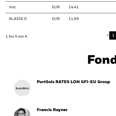
Inst
EUR
14,41
KLASSE D
EUR
11,69
Pre
1
1 bis 4 von 4
Fon
PortSols RATES LON GFI-EU Group
Francis Rayner