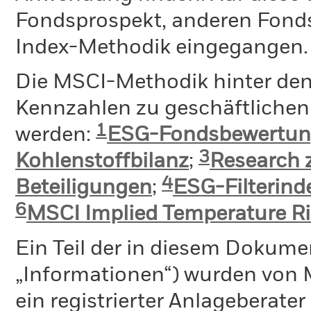
Fondsprospekt, anderen Fond
Index-Methodik eingegangen.
Die MSCI-Methodik hinter de
Kennzahlen zu geschäftlichen 
1
werden:
ESG-Fondsbewertu
3
Kohlenstoffbilanz
;
Research 
4
Beteiligungen
;
ESG-Filterin
6
MSCI Implied Temperature Ri
Ein Teil der in diesem Dokume
„Informationen“) wurden von 
ein registrierter Anlageberat