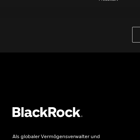
Wissen
GRUNDLAGEN
Dokumente & Unterlagen
Kontakt
VERMÖGENSAUFBAU FÜR ALLE
Einblicke & Trends für Anleger in
Deutschland
Ohne Stress investieren
RECHTLICHE INFORMATIONEN
Als globaler Vermögensverwalter und