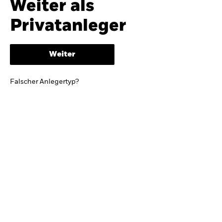
Weiter als
iShares
Ausblick zur Jahresmitte
Privatanleger
Aladdin
Weiter
Unser Unternehmen
BRIEF VON BLACKROCK CEO LARRY FINK
Falscher Anlegertyp?
Growing with your country: Thoughts from a
long-term optimist
Mehr dazu
TRENDS & IDEEN
Entdecken Sie unsere makroökonomischen
Einschätzungen und Anlageideen.