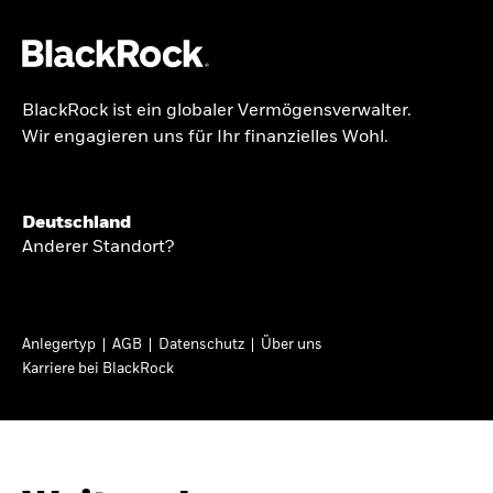
BlackRock ist ein globaler Vermögensverwalter.
Über uns
Wir engagieren uns für Ihr finanzielles Wohl.
GLOBALER HALBJAHRESAUSBLICK
Produkte
Knappheit oder
Themen & Märkte
Deutschland
Überfluss
Anderer Standort?
Wissen
Ann-Katrin Petersen ist Leiterin der
Privatanleger
Anlegertyp
AGB
Datenschutz
Über uns
Kapitalmarktstrategie für BlackRock in
Karriere bei BlackRock
Deutschland, Österreich, der Schweiz und
Deutschland
Osteuropa. Sie ordnet regelmäßig die Situation
Change location
an den Märkten und mögliche Auswirkungen für
Anlegerinnen und Anleger ein.
BlackRock