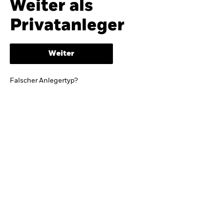
Weiter als
iShares
Ausblick zur Jahresmitte
Privatanleger
Aladdin
Weiter
Unser Unternehmen
BRIEF VON BLACKROCK CEO LARRY FINK
Falscher Anlegertyp?
Growing with your country: Thoughts from a
long-term optimist
Mehr dazu
TRENDS & IDEEN
Entdecken Sie unsere makroökonomischen
Einschätzungen und Anlageideen.