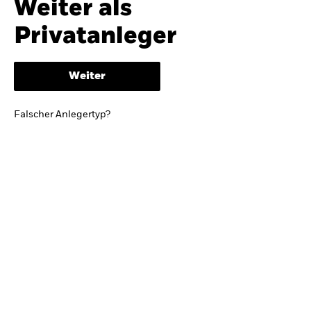
Weiter als
iShares
Ausblick zur Jahresmitte
Privatanleger
Aladdin
Weiter
Unser Unternehmen
BRIEF VON BLACKROCK CEO LARRY FINK
Falscher Anlegertyp?
Growing with your country: Thoughts from a
long-term optimist
Mehr dazu
TRENDS & IDEEN
Entdecken Sie unsere makroökonomischen
Einschätzungen und Anlageideen.