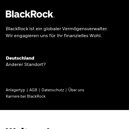
BlackRock ist ein globaler Vermögensverwalter.
Über uns
Wir engagieren uns für Ihr finanzielles Wohl.
GLOBALER HALBJAHRESAUSBLICK
Produkte
Knappheit oder
Themen & Märkte
Deutschland
Überfluss
Anderer Standort?
Wissen
Ann-Katrin Petersen ist Leiterin der
Privatanleger
Anlegertyp
AGB
Datenschutz
Über uns
Kapitalmarktstrategie für BlackRock in
Karriere bei BlackRock
Deutschland, Österreich, der Schweiz und
Deutschland
Osteuropa. Sie ordnet regelmäßig die Situation
Change location
an den Märkten und mögliche Auswirkungen für
Anlegerinnen und Anleger ein.
BlackRock