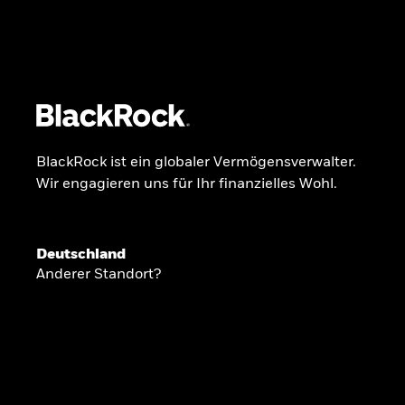
BlackRock
iShares
Aladdin
Unser Unternehmen
Über uns
Produkte
BlackRock ist ein globaler Vermögensverwalter.
Wir engagieren uns für Ihr finanzielles Wohl.
GLOBALER HALBJAHRESAUSBLICK
Deutschland
Knappheit oder
Anderer Standort?
Überfluss
Ann-Katrin Petersen ist Leiterin der Kapita