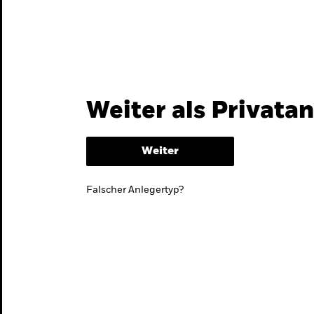
Themen & Märkte
Wissen
Weiter als Privata
Weiter
Falscher Anlegertyp?
lmarktstrategie