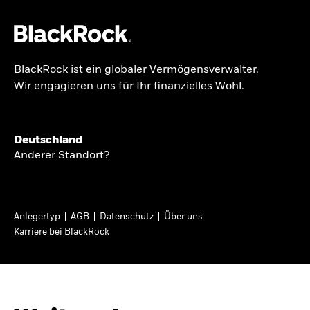
BlackRock ist ein globaler Vermögensverwalter.
Über uns
Wir engagieren uns für Ihr finanzielles Wohl.
GLOBALER HALBJAHRESAUSBLICK
Produkte
Knappheit oder
Themen & Märkte
Deutschland
Überfluss
Anderer Standort?
Wissen
Ann-Katrin Petersen ist Leiterin der
Privatanleger
Anlegertyp
AGB
Datenschutz
Über uns
Kapitalmarktstrategie für BlackRock in
Karriere bei BlackRock
Deutschland, Österreich, der Schweiz und
Deutschland
Osteuropa. Sie ordnet regelmäßig die Situation
Change location
an den Märkten und mögliche Auswirkungen für
Anlegerinnen und Anleger ein.
BlackRock