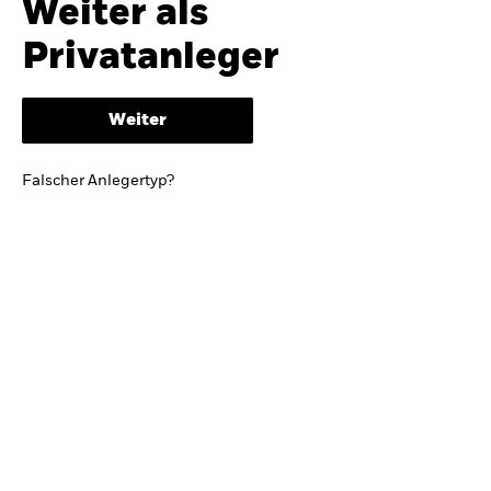
Weiter als
iShares
Ausblick zur Jahresmitte
Privatanleger
Aladdin
Weiter
Unser Unternehmen
BRIEF VON BLACKROCK CEO LARRY FINK
Falscher Anlegertyp?
Growing with your country: Thoughts from a
long-term optimist
Mehr dazu
TRENDS & IDEEN
Entdecken Sie unsere makroökonomischen
Einschätzungen und Anlageideen.