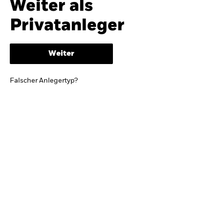
Weiter als
iShares
Ausblick zur Jahresmitte
Privatanleger
Aladdin
Weiter
Unser Unternehmen
BRIEF VON BLACKROCK CEO LARRY FINK
Falscher Anlegertyp?
Growing with your country: Thoughts from a
long-term optimist
Mehr dazu
TRENDS & IDEEN
Entdecken Sie unsere makroökonomischen
Einschätzungen und Anlageideen.