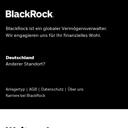
BlackRock ist ein globaler Vermögensverwalter.
Über uns
Wir engagieren uns für Ihr finanzielles Wohl.
GLOBALER HALBJAHRESAUSBLICK
Produkte
Knappheit oder
Themen & Märkte
Deutschland
Überfluss
Anderer Standort?
Wissen
Ann-Katrin Petersen ist Leiterin der
Privatanleger
Anlegertyp
AGB
Datenschutz
Über uns
Kapitalmarktstrategie für BlackRock in
Karriere bei BlackRock
Deutschland, Österreich, der Schweiz und
Deutschland
Osteuropa. Sie ordnet regelmäßig die Situation
Change location
an den Märkten und mögliche Auswirkungen für
Anlegerinnen und Anleger ein.
BlackRock