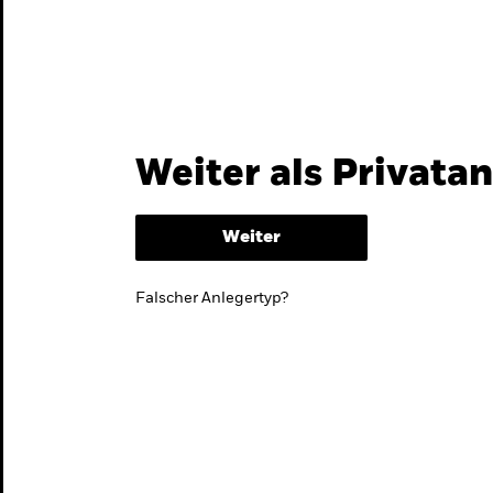
Themen & Märkte
Wissen
Weiter als Privata
Weiter
Falscher Anlegertyp?
lmarktstrategie