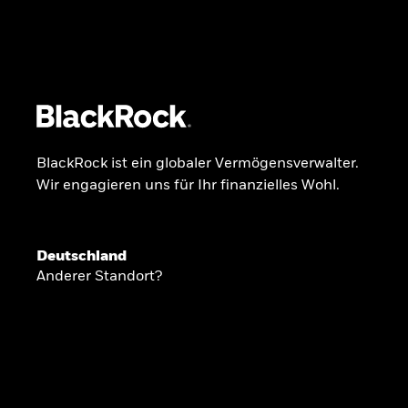
BlackRock
iShares
Aladdin
Unser Unternehmen
Über uns
Produkte
BlackRock ist ein globaler Vermögensverwalter.
Wir engagieren uns für Ihr finanzielles Wohl.
GLOBALER HALBJAHRESAUSBLICK
Deutschland
Knappheit oder
Anderer Standort?
Überfluss
Ann-Katrin Petersen ist Leiterin der Kapita