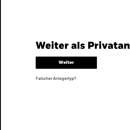
Themen & Märkte
Wissen
Weiter als Privata
Weiter
Falscher Anlegertyp?
lmarktstrategie