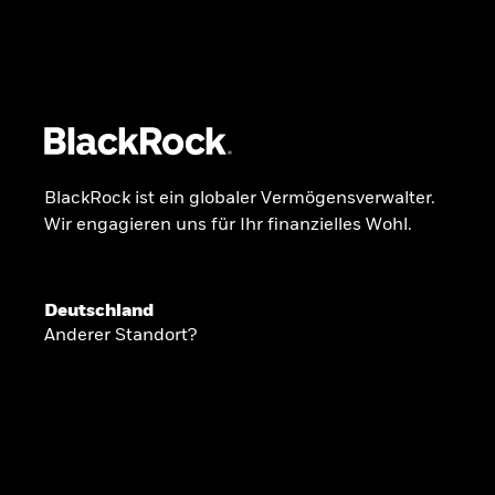
BlackRock
iShares
Aladdin
Unser Unternehmen
Über uns
Produkte
BlackRock ist ein globaler Vermögensverwalter.
Wir engagieren uns für Ihr finanzielles Wohl.
GLOBALER HALBJAHRESAUSBLICK
Deutschland
Knappheit oder
Anderer Standort?
Überfluss
Ann-Katrin Petersen ist Leiterin der Kapita