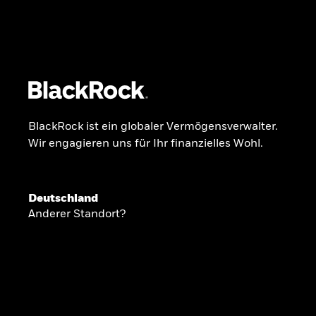
BlackRock
iShares
Aladdin
Unser Unternehmen
Über uns
Produkte
BlackRock ist ein globaler Vermögensverwalter.
Wir engagieren uns für Ihr finanzielles Wohl.
GLOBALER HALBJAHRESAUSBLICK
Deutschland
Knappheit oder
Anderer Standort?
Überfluss
Ann-Katrin Petersen ist Leiterin der Kapita