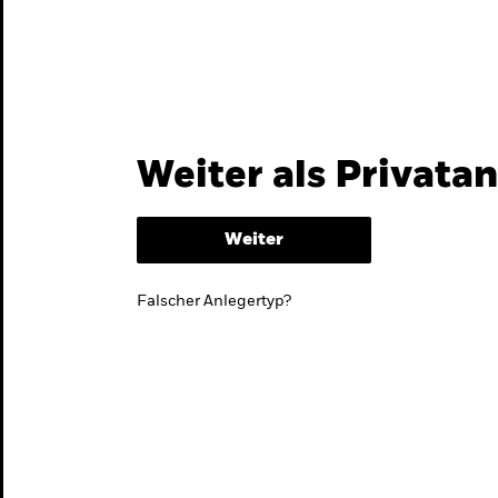
Themen & Märkte
Wissen
Weiter als Privata
Weiter
Falscher Anlegertyp?
lmarktstrategie