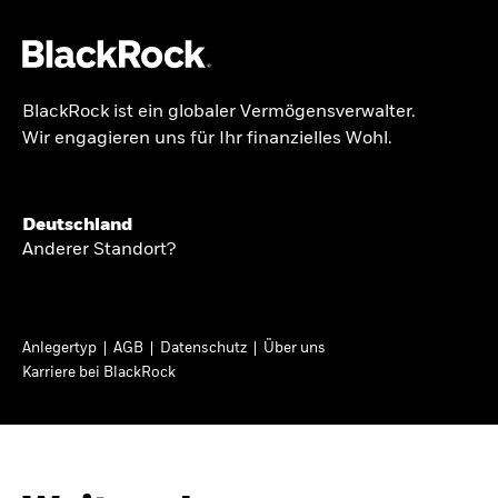
BlackRock ist ein globaler Vermögensverwalter.
Über uns
Wir engagieren uns für Ihr finanzielles Wohl.
GLOBALER HALBJAHRESAUSBLICK
Produkte
Knappheit oder
Themen & Märkte
Deutschland
Überfluss
Anderer Standort?
Wissen
Ann-Katrin Petersen ist Leiterin der
Privatanleger
Anlegertyp
AGB
Datenschutz
Über uns
Kapitalmarktstrategie für BlackRock in
Karriere bei BlackRock
Deutschland, Österreich, der Schweiz und
Deutschland
Osteuropa. Sie ordnet regelmäßig die Situation
Change location
an den Märkten und mögliche Auswirkungen für
Anlegerinnen und Anleger ein.
BlackRock