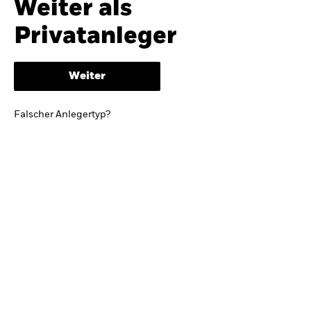
Weiter als
iShares
Ausblick zur Jahresmitte
Privatanleger
Aladdin
Weiter
Unser Unternehmen
BRIEF VON BLACKROCK CEO LARRY FINK
Falscher Anlegertyp?
Growing with your country: Thoughts from a
long-term optimist
Mehr dazu
TRENDS & IDEEN
Entdecken Sie unsere makroökonomischen
Einschätzungen und Anlageideen.