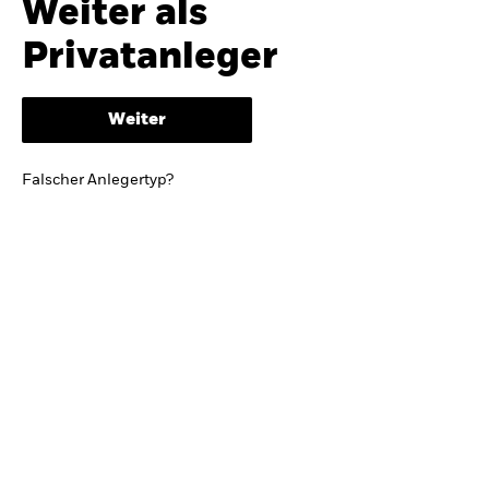
Weiter als
iShares
Ausblick zur Jahresmitte
Privatanleger
Aladdin
Weiter
Unser Unternehmen
BRIEF VON BLACKROCK CEO LARRY FINK
Falscher Anlegertyp?
Growing with your country: Thoughts from a
long-term optimist
Mehr dazu
TRENDS & IDEEN
Entdecken Sie unsere makroökonomischen
Einschätzungen und Anlageideen.