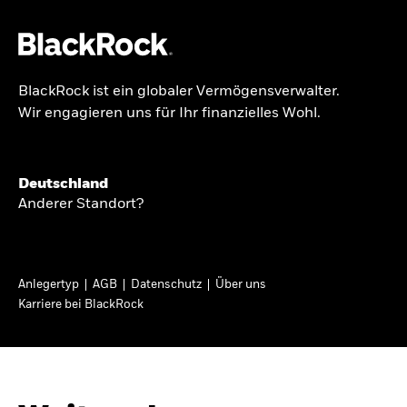
BlackRock ist ein globaler Vermögensverwalter.
Über uns
Wir engagieren uns für Ihr finanzielles Wohl.
GLOBALER HALBJAHRESAUSBLICK
Produkte
Knappheit oder
Themen & Märkte
Deutschland
Überfluss
Anderer Standort?
Wissen
Ann-Katrin Petersen ist Leiterin der
Privatanleger
Anlegertyp
AGB
Datenschutz
Über uns
Kapitalmarktstrategie für BlackRock in
Karriere bei BlackRock
Deutschland, Österreich, der Schweiz und
Deutschland
Osteuropa. Sie ordnet regelmäßig die Situation
Change location
an den Märkten und mögliche Auswirkungen für
Anlegerinnen und Anleger ein.
BlackRock