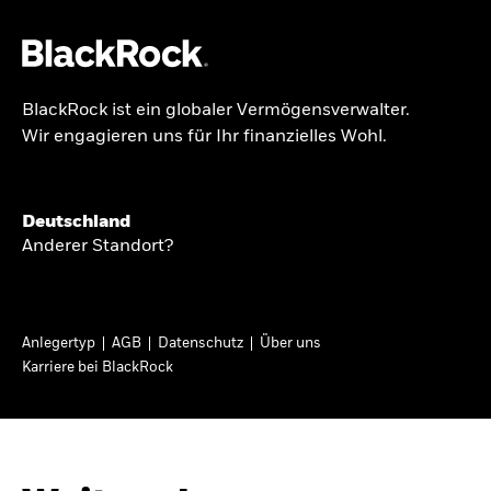
BlackRock ist ein globaler Vermögensverwalter.
Über uns
Wir engagieren uns für Ihr finanzielles Wohl.
GLOBALER HALBJAHRESAUSBLICK
Produkte
Knappheit oder
Themen & Märkte
Deutschland
Überfluss
Anderer Standort?
Wissen
Ann-Katrin Petersen ist Leiterin der
Privatanleger
Anlegertyp
AGB
Datenschutz
Über uns
Kapitalmarktstrategie für BlackRock in
Karriere bei BlackRock
Deutschland, Österreich, der Schweiz und
Deutschland
Osteuropa. Sie ordnet regelmäßig die Situation
Change location
an den Märkten und mögliche Auswirkungen für
Anlegerinnen und Anleger ein.
BlackRock