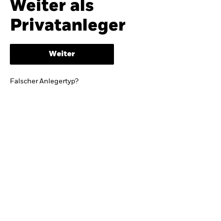
Weiter als
iShares
Ausblick zur Jahresmitte
Privatanleger
Aladdin
Weiter
Unser Unternehmen
BRIEF VON BLACKROCK CEO LARRY FINK
Falscher Anlegertyp?
Growing with your country: Thoughts from a
long-term optimist
Mehr dazu
TRENDS & IDEEN
Entdecken Sie unsere makroökonomischen
Einschätzungen und Anlageideen.