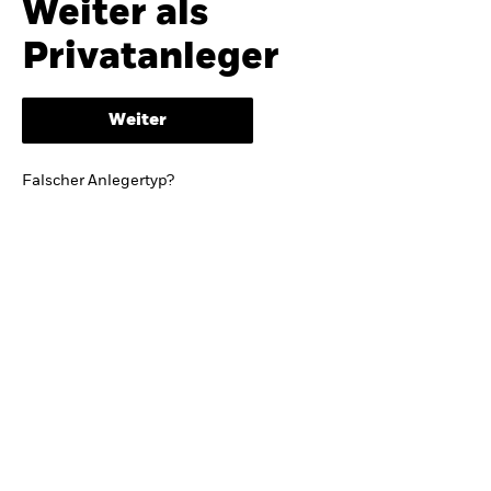
Weiter als
iShares
Ausblick zur Jahresmitte
Privatanleger
Aladdin
Weiter
Unser Unternehmen
BRIEF VON BLACKROCK CEO LARRY FINK
Falscher Anlegertyp?
Growing with your country: Thoughts from a
long-term optimist
Mehr dazu
TRENDS & IDEEN
Entdecken Sie unsere makroökonomischen
Einschätzungen und Anlageideen.