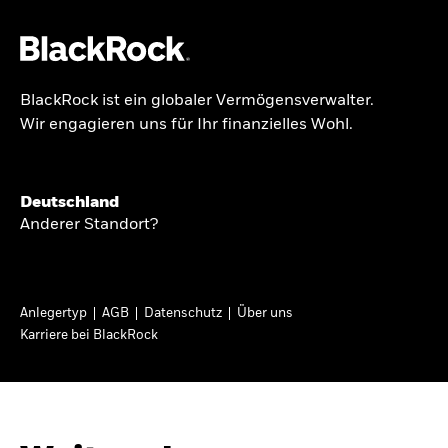
BlackRock ist ein globaler Vermögensverwalter.
Über uns
Wir engagieren uns für Ihr finanzielles Wohl.
GLOBALER HALBJAHRESAUSBLICK
Produkte
Knappheit oder
Themen & Märkte
Deutschland
Überfluss
Anderer Standort?
Wissen
Ann-Katrin Petersen ist Leiterin der
Privatanleger
Anlegertyp
AGB
Datenschutz
Über uns
Kapitalmarktstrategie für BlackRock in
Karriere bei BlackRock
Deutschland, Österreich, der Schweiz und
Deutschland
Osteuropa. Sie ordnet regelmäßig die Situation
Change location
an den Märkten und mögliche Auswirkungen für
Anlegerinnen und Anleger ein.
BlackRock