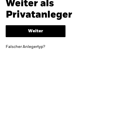
Weiter als
iShares
Ausblick zur Jahresmitte
Privatanleger
Aladdin
Weiter
Unser Unternehmen
BRIEF VON BLACKROCK CEO LARRY FINK
Falscher Anlegertyp?
Growing with your country: Thoughts from a
long-term optimist
Mehr dazu
TRENDS & IDEEN
Entdecken Sie unsere makroökonomischen
Einschätzungen und Anlageideen.