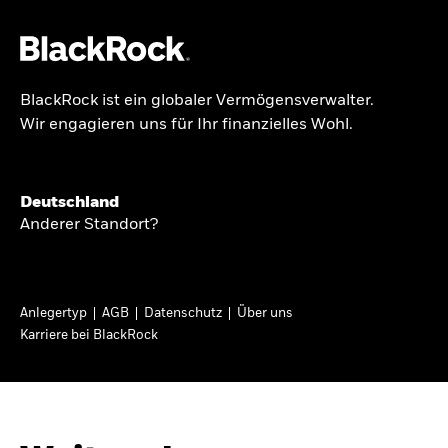
BlackRock ist ein globaler Vermögensverwalter.
Über uns
Wir engagieren uns für Ihr finanzielles Wohl.
GLOBALER HALBJAHRESAUSBLICK
Produkte
Knappheit oder
Themen & Märkte
Deutschland
Überfluss
Anderer Standort?
Wissen
Ann-Katrin Petersen ist Leiterin der
Privatanleger
Anlegertyp
AGB
Datenschutz
Über uns
Kapitalmarktstrategie für BlackRock in
Karriere bei BlackRock
Deutschland, Österreich, der Schweiz und
Deutschland
Osteuropa. Sie ordnet regelmäßig die Situation
Change location
an den Märkten und mögliche Auswirkungen für
Anlegerinnen und Anleger ein.
BlackRock