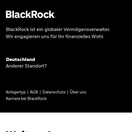
BlackRock ist ein globaler Vermögensverwalter.
Über uns
Wir engagieren uns für Ihr finanzielles Wohl.
GLOBALER HALBJAHRESAUSBLICK
Produkte
Knappheit oder
Themen & Märkte
Deutschland
Überfluss
Anderer Standort?
Wissen
Ann-Katrin Petersen ist Leiterin der
Privatanleger
Anlegertyp
AGB
Datenschutz
Über uns
Kapitalmarktstrategie für BlackRock in
Karriere bei BlackRock
Deutschland, Österreich, der Schweiz und
Deutschland
Osteuropa. Sie ordnet regelmäßig die Situation
Change location
an den Märkten und mögliche Auswirkungen für
Anlegerinnen und Anleger ein.
BlackRock