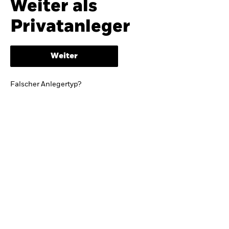
Weiter als
iShares
Ausblick zur Jahresmitte
Privatanleger
Aladdin
Weiter
Unser Unternehmen
BRIEF VON BLACKROCK CEO LARRY FINK
Falscher Anlegertyp?
Growing with your country: Thoughts from a
long-term optimist
Mehr dazu
TRENDS & IDEEN
Entdecken Sie unsere makroökonomischen
Einschätzungen und Anlageideen.