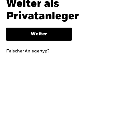
Weiter als
iShares
Ausblick zur Jahresmitte
Privatanleger
Aladdin
Weiter
Unser Unternehmen
BRIEF VON BLACKROCK CEO LARRY FINK
Falscher Anlegertyp?
Growing with your country: Thoughts from a
long-term optimist
Mehr dazu
TRENDS & IDEEN
Entdecken Sie unsere makroökonomischen
Einschätzungen und Anlageideen.