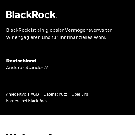
BlackRock ist ein globaler Vermögensverwalter.
Über uns
Wir engagieren uns für Ihr finanzielles Wohl.
GLOBALER HALBJAHRESAUSBLICK
Produkte
Knappheit oder
Themen & Märkte
Deutschland
Überfluss
Anderer Standort?
Wissen
Ann-Katrin Petersen ist Leiterin der
Privatanleger
Anlegertyp
AGB
Datenschutz
Über uns
Kapitalmarktstrategie für BlackRock in
Karriere bei BlackRock
Deutschland, Österreich, der Schweiz und
Deutschland
Osteuropa. Sie ordnet regelmäßig die Situation
Change location
an den Märkten und mögliche Auswirkungen für
Anlegerinnen und Anleger ein.
BlackRock