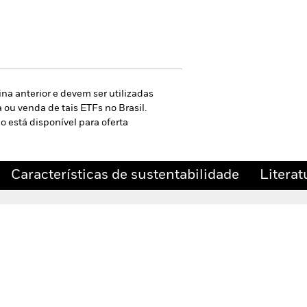
a anterior e devem ser utilizadas
u venda de tais ETFs no Brasil.
o está disponível para oferta
Características de sustentabilidade
Literat
disponíveis
Informações do Fundo
Características de sustentabilidade
Literat