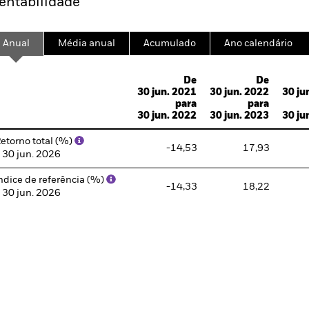
entabilidade
Anual
Média anual
Acumulado
Ano calendário
ge: 2004-10-01 00:00:00 to 2026-07-31 00:00:00.
De
De
e: -600 to 1200.
30 jun. 2021
30 jun. 2022
30 ju
para
para
30 jun. 2022
30 jun. 2023
30 ju
etorno total (%)
-14,53
17,93
 30 jun. 2026
ndice de referência (%)
-14,33
18,22
 30 jun. 2026