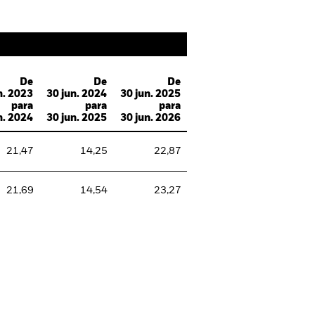
De
De
De
n. 2023
30 jun. 2024
30 jun. 2025
para
para
para
n. 2024
30 jun. 2025
30 jun. 2026
21,47
14,25
22,87
21,69
14,54
23,27