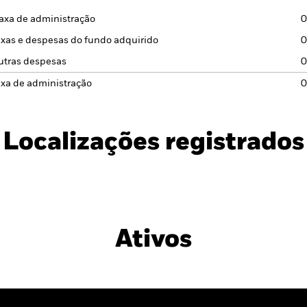
axa de administração
0
xas e despesas do fundo adquirido
0
utras despesas
0
axa de administração
0
Localizações registrados
Ativos