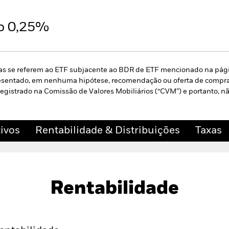
ão 0,25%
s se referem ao ETF subjacente ao BDR de ETF mencionado na págin
esentado, em nenhuma hipótese, recomendação ou oferta de compra o
egistrado na Comissão de Valores Mobiliários (“CVM”) e portanto, nã
tivos
Rentabilidade & Distribuições
Taxas
Documentos não 
SCI USA ETF
Rentabilidade
tivos
Rentabilidade & Distribuições
Taxas