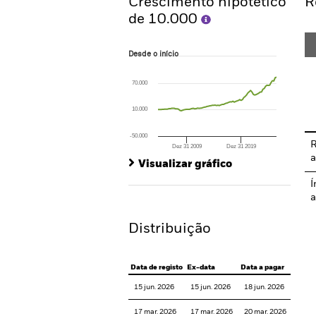
Crescimento hipotético
R
de 10.000
Desde o início
Desde o início
Line chart with 88 data points.
The chart has 1 X axis displaying Time. Ran
70.000
The chart has 1 Y axis displaying values. Rang
10.000
-50.000
R
Dez 31 2009
Dez 31 2019
End of interactive chart.
a
Visualizar gráfico
Í
a
Distribuição
Data de registo
Ex-data
Data a pagar
15 jun. 2026
15 jun. 2026
18 jun. 2026
17 mar. 2026
17 mar. 2026
20 mar. 2026