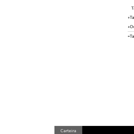
T
Ta
O
T
Carteira