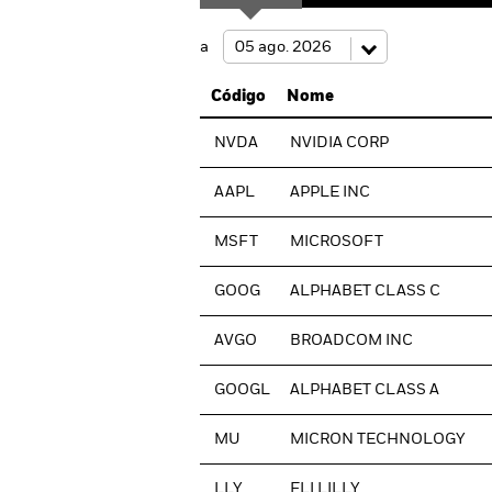
a
Código
Nome
NVDA
NVIDIA CORP
AAPL
APPLE INC
MSFT
MICROSOFT
GOOG
ALPHABET CLASS C
AVGO
BROADCOM INC
GOOGL
ALPHABET CLASS A
MU
MICRON TECHNOLOGY
LLY
ELI LILLY