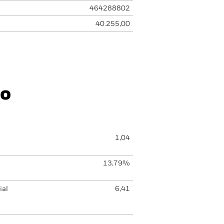
464288802
40.255,00
io
1,04
13,79%
ial
6,41