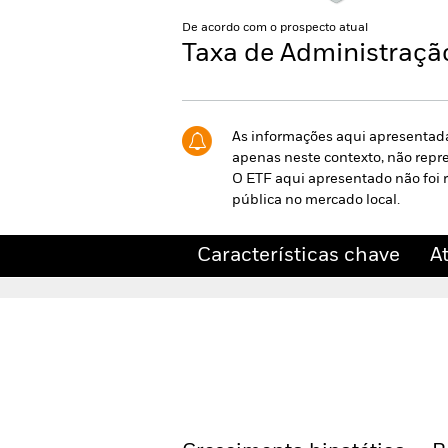
De acordo com o prospecto atual
Taxa de Administraç
As informações aqui apresentada
apenas neste contexto, não repr
O ETF aqui apresentado não foi r
pública no mercado local.
Características chave
A
iShares ESG Optimized M
Características chave
A