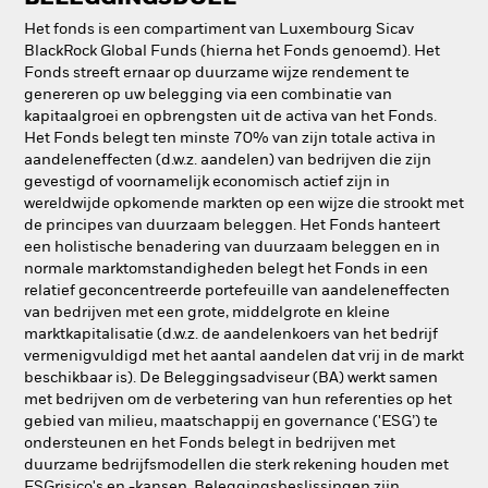
Het fonds is een compartiment van Luxembourg Sicav
BlackRock Global Funds (hierna het Fonds genoemd). Het
Fonds streeft ernaar op duurzame wijze rendement te
genereren op uw belegging via een combinatie van
kapitaalgroei en opbrengsten uit de activa van het Fonds.
Het Fonds belegt ten minste 70% van zijn totale activa in
aandeleneffecten (d.w.z. aandelen) van bedrijven die zijn
gevestigd of voornamelijk economisch actief zijn in
wereldwijde opkomende markten op een wijze die strookt met
de principes van duurzaam beleggen. Het Fonds hanteert
een holistische benadering van duurzaam beleggen en in
normale marktomstandigheden belegt het Fonds in een
relatief geconcentreerde portefeuille van aandeleneffecten
van bedrijven met een grote, middelgrote en kleine
marktkapitalisatie (d.w.z. de aandelenkoers van het bedrijf
vermenigvuldigd met het aantal aandelen dat vrij in de markt
beschikbaar is). De Beleggingsadviseur (BA) werkt samen
met bedrijven om de verbetering van hun referenties op het
gebied van milieu, maatschappij en governance ('ESG’) te
ondersteunen en het Fonds belegt in bedrijven met
duurzame bedrijfsmodellen die sterk rekening houden met
ESGrisico's en -kansen. Beleggingsbeslissingen zijn