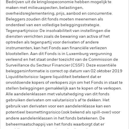
Bedrijven uit de kringloopeconomie hebben mogelijk te
maken met milieuaspecten, belastingen,
overheidsreglementering, prijs, aanbod en concurrentie.
Beleggers zouden dit fonds moeten meenemen als
onderdeel van een volledige beleggingsstrategie.
Tegenpartijrisico: De insolvabiliteit van instellingen die
diensten verrichten zoals de bewaring van activa of het
optreden als tegenpartij voor derivaten of andere
instrumenten, kan het Fonds aan financiële verliezen
blootstellen. Aan dit Fonds is in Luxemburg vergunning
verleend en het staat onder toezicht van de Commission de
Surveillance du Secteur Financier (CSSF). Deze essentiële
beleggersinformatie is correct op datum van 02 oktober 2019
Liquiditeitsrisico: lagere liquiditeit betekent dat er
onvoldoende kopers of verkopers zijn om het Fonds in staat te
stellen beleggingen gemakkelijk aan te kopen of te verkopen.
Alle aandelenklassen met valutahedging van dit fonds
gebruiken derivaten om valutarisico's af te dekken. Het
gebruik van derivaten voor een aandelenklasse kan een
potentieel besmettingsrisico (ook bekend als spill-over) voor
andere aandelenklassen in het fonds betekenen. De
beheermaatschappij van het fonds waarborgt dat er