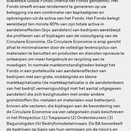
BlackRock Global Funds (hierna het Fonds genoemd). Het
Fonds streeft ernaar rendement te genereren op uw
belegging via een combinatie van kapitaalgroei en
opbrengsten uit de activa van het Fonds. Het Fonds belegt
wereldwijd ten minste 80% van zijn totale activa in
aandeleneffecten (bijv. aandelen) van bedrijven wereldwijd
die profiteren van of bijdragen aan de vooruitgang van de
Circulaire Economie. De Circulaire Economie is erop gericht
afval te minimaliseren door de volledige levenscyclus van
materialen te benutten en producten en diensten opnieuw te
ontwerpen om meer hergebruik en recycling aan te
moedigen. In normale marktomstandigheden belegt het
Fonds in een portefeuille van aandeleneffecten van
bedrijven met een grote, middelgrote en kleine
marktkapitalisatie (de marktkapitalisatie is de aandelenkoers
van het bedrijf, vermenigvuldigd met het aantal uitgegeven
aandelen) die zich bezighouden met onder andere
grondstoffen (bv. metalen en materialen voor batterijen),
binnen alle sectoren, die bijdragen aan de bevordering van
de Circulaire Economie via vier categorieën zoals beschreven
in het Prospectus: (1) Toepassers (2) Ondersteuners (3)
Begunstigden (4) Bedrijfsmodelwinnaars. De BA beoordeelt
de bedrijven op basis van hun vermogen om de risico's en