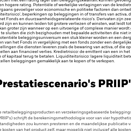
ecten met een rating lager dan beleggingskwaliteit kunnen gevoelig
en hogere rating. Potentiële of werkelijke verlagingen van de kredie
aans gevoeliger voor economische en politieke factoren dan ontwik
iteitsrisico', beperkingen op beleggingen in of transfers van activa, d
 het Fonds en duurzaamheidsgerelateerde risico's.
Derivaten zijn ze
 zijn en kunnen leiden tot grotere verliezen of winsten, wat leidt 
kan groter zijn wanneer op een uitvoerige of complexe manier word
te sluiten die zich bezighouden met bepaalde activiteiten die niet
potentiële beleggingsuniversum een stuk kleiner worden en een derge
 van het Fonds in vergelijking met een fonds zonder een dergelijke
tellingen die diensten leveren zoals de bewaring van activa, of die o
llen aan financieel verlies.
Kredietrisico: de emittent van een in h
n of kapitaal terug te betalen.
Liquiditeitsrisico: lagere liquiditeit b
stellen beleggingen gemakkelijk aan te kopen of te verkopen.
Prestatiescenario's PRIIP'
e retailbeleggingsproducten en verzekeringsgebaseerde beleggings
IIP's) schrijft de berekeningsmethodologie voor van vier hypotheti
tandigheden zou kunnen presteren en de maandelijkse publicatie v
kosten van het product zelf, maar mogelijk niet inclusief alle kosten