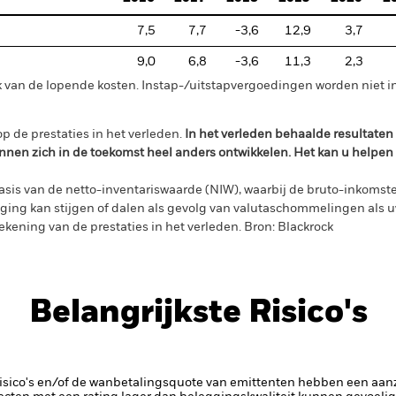
7,5
7,7
-3,6
12,9
3,7
9,0
6,8
-3,6
11,3
2,3
 van de lopende kosten. Instap-/uitstapvergoedingen worden niet 
p de prestaties in het verleden.
In het verleden behaalde resultate
nnen zich in de toekomst heel anders ontwikkelen. Het kan u helpen
sis van de netto-inventariswaarde (NIW), waarbij de bruto-inkomste
ing kan stijgen of dalen als gevolg van valutaschommelingen als 
ekening van de prestaties in het verleden. Bron: Blackrock
Belangrijkste Risico's
risico's en/of de wanbetalingsquote van emittenten hebben een aanzi