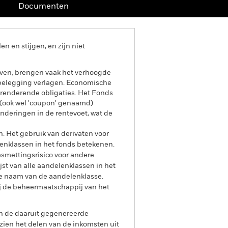
Documenten
 en stijgen, en zijn niet
even, brengen vaak het verhoogde
w belegging verlagen. Economische
renderende obligaties. Het Fonds
e (ook wel 'coupon' genaamd)
anderingen in de rentevoet, wat de
n. Het gebruik van derivaten voor
lenklassen in het fonds betekenen.
smettingsrisico voor andere
jst van alle aandelenklassen in het
e naam van de aandelenklasse.
ij de beheermaatschappij van het
an de daaruit gegenereerde
ien het delen van de inkomsten uit