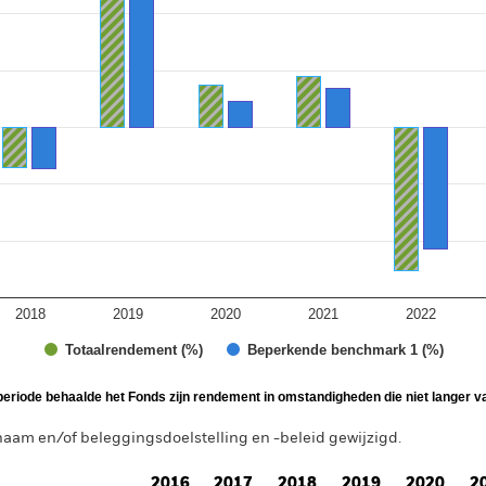
 Range: -15 to 15.
2018
2019
2020
2021
2022
Totaalrendement (%)
Beperkende benchmark 1 (%)
periode behaalde het Fonds zijn rendement in omstandigheden die niet langer va
aam en/of beleggingsdoelstelling en -beleid gewijzigd.
2016
2017
2018
2019
2020
2