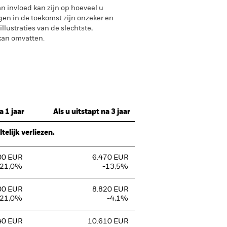
n invloed kan zijn op hoeveel u
gen in de toekomst zijn onzeker en
lustraties van de slechtste,
 kan omvatten.
a 1 jaar
Als u uitstapt na 3 jaar
elijk verliezen.
00 EUR
6.470 EUR
-21,0%
-13,5%
00 EUR
8.820 EUR
-21,0%
-4,1%
40 EUR
10.610 EUR