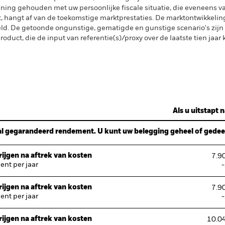
ening gehouden met uw persoonlijke fiscale situatie, die eveneens va
gt, hangt af van de toekomstige marktprestaties. De marktontwikkelin
. De getoonde ongunstige, gematigde en gunstige scenario's zijn il
oduct, die de input van referentie(s)/proxy over de laatste tien jaar
Als u uitstapt n
l gegarandeerd rendement. U kunt uw belegging geheel of gedeelt
ijgen na aftrek van kosten
7.9
nt per jaar
ijgen na aftrek van kosten
7.9
nt per jaar
ijgen na aftrek van kosten
10.0