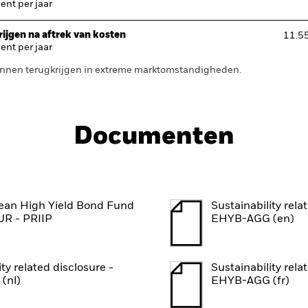
nt per jaar
ijgen na aftrek van kosten
11.5
nt per jaar
 kunnen terugkrijgen in extreme marktomstandigheden.
Documenten
an High Yield Bond Fund
Sustainability rela
UR - PRIIP
EHYB-AGG (en)
ity related disclosure -
Sustainability rela
(nl)
EHYB-AGG (fr)