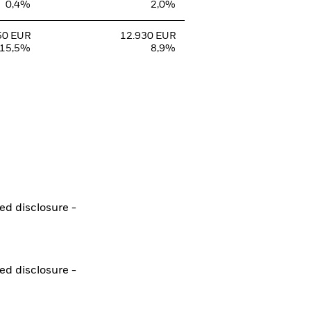
0,4%
2,0%
50 EUR
12.930 EUR
15,5%
8,9%
ted disclosure -
ted disclosure -