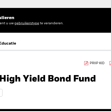
ulieren
ient u uw
gebruikerstype
te veranderen.
Educatie
PRIIP KID
High Yield Bond Fund