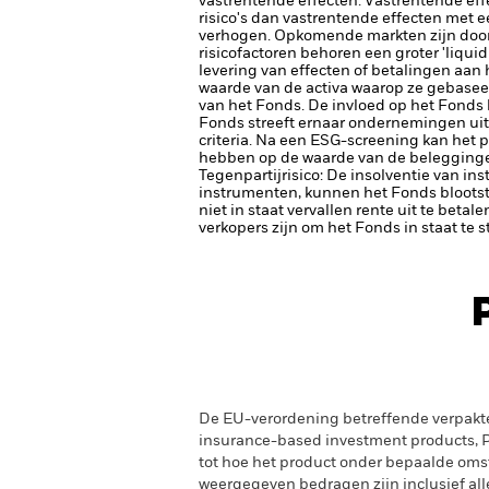
vastrentende effecten. Vastrentende eff
risico's dan vastrentende effecten met e
verhogen.
Opkomende markten zijn doorg
risicofactoren behoren een groter 'liquid
levering van effecten of betalingen aan
waarde van de activa waarop ze gebaseerd
van het Fonds. De invloed op het Fonds 
Fonds streeft ernaar ondernemingen uit 
criteria. Na een ESG-screening kan het 
hebben op de waarde van de beleggingen
Tegenpartijrisico: De insolventie van ins
instrumenten, kunnen het Fonds blootste
niet in staat vervallen rente uit te betale
verkopers zijn om het Fonds in staat te 
De EU-verordening betreffende verpakt
insurance-based investment products, PR
tot hoe het product onder bepaalde oms
weergegeven bedragen zijn inclusief alle 