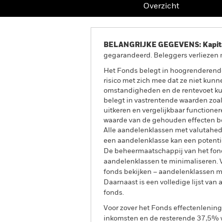
Overzicht
BELANGRIJKE GEGEVENS: Kapitaa
gegarandeerd. Beleggers verliezen m
Het Fonds belegt in hoogrenderende
risico met zich mee dat ze niet kun
omstandigheden en de rentevoet ku
belegt in vastrentende waarden zoal
uitkeren en vergelijkbaar functione
waarde van de gehouden effecten be
Alle aandelenklassen met valutahedg
een aandelenklasse kan een potentie
De beheermaatschappij van het fond
aandelenklassen te minimaliseren. Vi
fonds bekijken – aandelenklassen 
Daarnaast is een volledige lijst va
fonds.
Voor zover het Fonds effectenlenin
inkomsten en de resterende 37,5% w