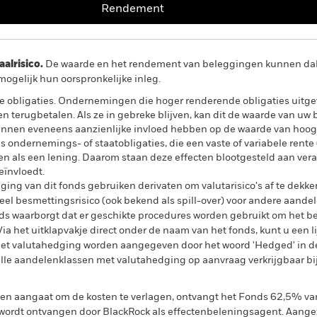
Rendement
lrisico.
De waarde en het rendement van beleggingen kunnen dalen
ogelijk hun oorspronkelijke inleg.
 obligaties. Ondernemingen die hoger renderende obligaties uitg
nen terugbetalen. Als ze in gebreke blijven, kan dit de waarde van u
nnen eveneens aanzienlijke invloed hebben op de waarde van hoog
s ondernemings- of staatobligaties, die een vaste of variabele rent
ren als een lening. Daarom staan deze effecten blootgesteld aan ver
ïnvloedt.
ing van dit fonds gebruiken derivaten om valutarisico's af te dekke
el besmettingsrisico (ook bekend als spill-over) voor andere aande
s waarborgt dat er geschikte procedures worden gebruikt om het be
a het uitklapvakje direct onder de naam van het fonds, kunt u een li
met valutahedging worden aangegeven door het woord 'Hedged' in d
n alle aandelenklassen met valutahedging op aanvraag verkrijgbaar b
gen aangaat om de kosten te verlagen, ontvangt het Fonds 62,5% v
ordt ontvangen door BlackRock als effectenbeleningsagent. Aangez