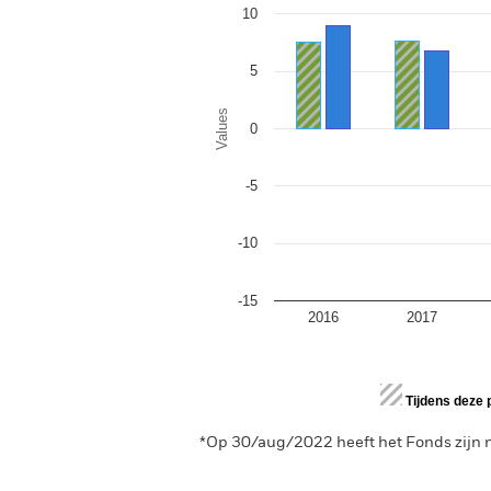
The chart has 1 Y axis displaying Values.
10
5
Values
0
-5
-10
-15
2016
2017
End of interactive chart.
Tijdens deze 
*Op 30/aug/2022 heeft het Fonds zijn n