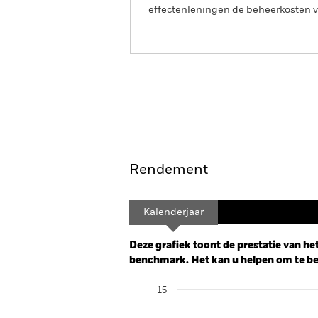
effectenleningen de beheerkosten va
BGF European High Yield
Overzicht
Rendement
Kalenderjaar
Deze grafiek toont de prestatie van het
benchmark. Het kan u helpen om te beo
Chart
15
Bar chart with 2 data series.
The chart has 1 X axis displaying categor