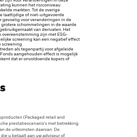
er zijn voor veranderingen in deze
trating kunnen het risiconiveau
kelde markten. Tot de overige
e laattijdige of niet-uitgevoerde
er gevoelig voor veranderingen in de
tot grotere schommelingen in de waarde
t gebruikgemaakt van derivaten.
Het
 in overeenstemming zijn met ESG-
lijke screening kan een negatief effect
 screening.
ptreden als tegenpartij voor afgeleide
et Fonds aangehouden effect is mogelijk
etekent dat er onvoldoende kopers of
s
producten (Packaged retail and
sche prestatiescenario's met betrekking
an de uitkomsten daarvan. De
 die u betaalt aan uw adviseur of