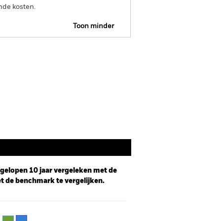
nde kosten.
Toon minder
Prospectus
SFDR Web Disclosure
Documenten
afgelopen 10 jaar vergeleken met de
t de benchmark te vergelijken.