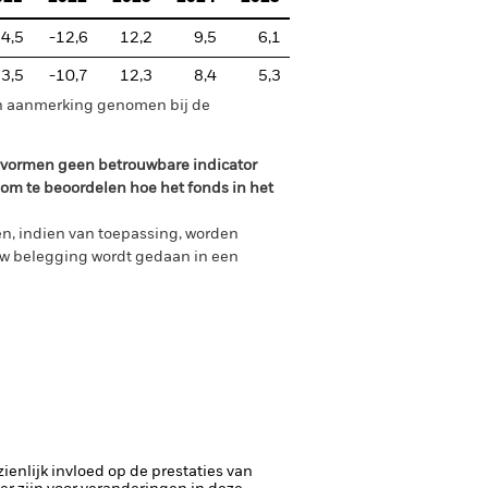
4,5
-12,6
12,2
9,5
6,1
3,5
-10,7
12,3
8,4
5,3
in aanmerking genomen bij de
n vormen geen betrouwbare indicator
 om te beoordelen hoe het fonds in het
n, indien van toepassing, worden
uw belegging wordt gedaan in een
enlijk invloed op de prestaties van