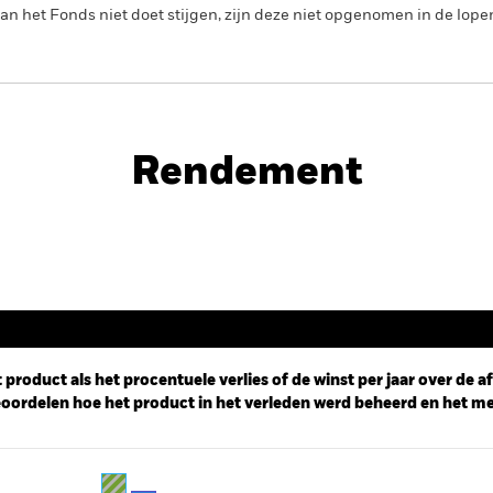
n het Fonds niet doet stijgen, zijn deze niet opgenomen in de lope
PRIIP KID
 Bond Fund
Rendement
Rendement
 product als het procentuele verlies of de winst per jaar over de 
ordelen hoe het product in het verleden werd beheerd en het me
ies.