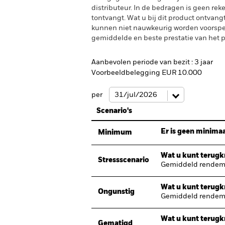
distributeur. In de bedragen is geen rek
tontvangt. Wat u bij dit product ontvan
kunnen niet nauwkeurig worden voorspeld
gemiddelde en beste prestatie van het pr
Aanbevolen periode van bezit : 3 jaar
Voorbeeldbelegging EUR 10.000
per
Scenario's
Er is geen minimaa
Minimum
Wat u kunt terugkr
Stressscenario
Gemiddeld rendeme
Wat u kunt terugkr
Ongunstig
Gemiddeld rendeme
Wat u kunt terugkr
Gematigd