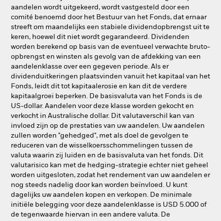
aandelen wordt uitgekeerd, wordt vastgesteld door een
comité benoemd door het Bestuur van het Fonds, dat ernaar
streeft om maandelijks een stabiele dividendopbrengst uit te
keren, hoewel dit niet wordt gegarandeerd. Dividenden
worden berekend op basis van de eventueel verwachte bruto-
opbrengst en winsten als gevolg van de afdekking van een
aandelenklasse over een gegeven periode. Als er
dividenduitkeringen plaatsvinden vanuit het kapitaal van het
Fonds, leidt dit tot kapitaalerosie en kan dit de verdere
kapitaalgroei beperken. De basisvaluta van het Fonds is de
US-dollar. Aandelen voor deze klasse worden gekocht en
verkocht in Australische dollar. Dit valutaverschil kan van
invloed zijn op de prestaties van uw aandelen. Uw aandelen
zullen worden "gehedged", met als doel de gevolgen te
reduceren van de wisselkoersschommelingen tussen de
valuta waarin zij luiden en de basisvaluta van het fonds. Dit
valutarisico kan met de hedging-strategie echter niet geheel
worden uitgesloten, zodat het rendement van uw aandelen er
nog steeds nadelig door kan worden beïnvloed. U kunt
dagelijks uw aandelen kopen en verkopen. De minimale
initiële belegging voor deze aandelenklasse is USD 5.000 of
de tegenwaarde hiervan in een andere valuta. De