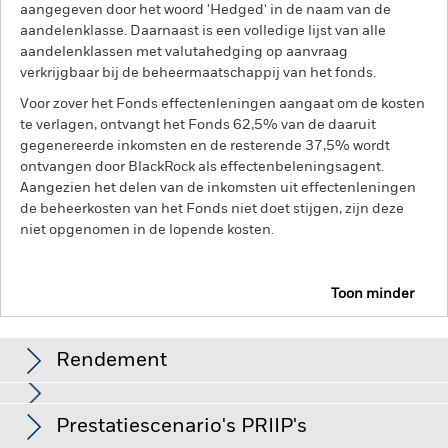
aangegeven door het woord 'Hedged' in de naam van de
aandelenklasse. Daarnaast is een volledige lijst van alle
aandelenklassen met valutahedging op aanvraag
verkrijgbaar bij de beheermaatschappij van het fonds.
Voor zover het Fonds effectenleningen aangaat om de kosten
te verlagen, ontvangt het Fonds 62,5% van de daaruit
gegenereerde inkomsten en de resterende 37,5% wordt
ontvangen door BlackRock als effectenbeleningsagent.
Aangezien het delen van de inkomsten uit effectenleningen
de beheerkosten van het Fonds niet doet stijgen, zijn deze
niet opgenomen in de lopende kosten.
Toon minder
BGF Global Equity Income Fund
Rendement
Rendement
Prestatiescenario's PRIIP's
Opkomende markten zijn doorgaans gevoeliger voor
economische en politieke factoren dan ontwikkelde markten.