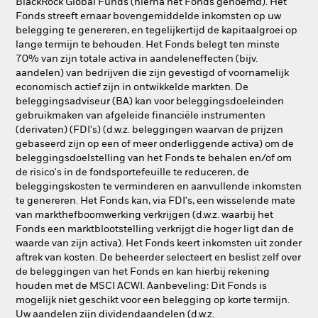
BlackRock Global Funds (hierna het Fonds genoemd). Het
Fonds streeft ernaar bovengemiddelde inkomsten op uw
belegging te genereren, en tegelijkertijd de kapitaalgroei op
lange termijn te behouden. Het Fonds belegt ten minste
70% van zijn totale activa in aandeleneffecten (bijv.
aandelen) van bedrijven die zijn gevestigd of voornamelijk
economisch actief zijn in ontwikkelde markten. De
beleggingsadviseur (BA) kan voor beleggingsdoeleinden
gebruikmaken van afgeleide financiële instrumenten
(derivaten) (FDI's) (d.w.z. beleggingen waarvan de prijzen
gebaseerd zijn op een of meer onderliggende activa) om de
beleggingsdoelstelling van het Fonds te behalen en/of om
de risico's in de fondsportefeuille te reduceren, de
beleggingskosten te verminderen en aanvullende inkomsten
te genereren. Het Fonds kan, via FDI's, een wisselende mate
van markthefboomwerking verkrijgen (d.w.z. waarbij het
Fonds een marktblootstelling verkrijgt die hoger ligt dan de
waarde van zijn activa). Het Fonds keert inkomsten uit zonder
aftrek van kosten. De beheerder selecteert en beslist zelf over
de beleggingen van het Fonds en kan hierbij rekening
houden met de MSCI ACWI. Aanbeveling: Dit Fonds is
mogelijk niet geschikt voor een belegging op korte termijn.
Uw aandelen zijn dividendaandelen (d.w.z.