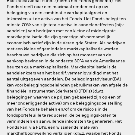
BlackRock Global Funds (hierna het Fonds genoemd). Het
Fonds streeft naar een maximaal rendement op uw
belegging via een combinatie van kapitaalgroei en
inkomsten uit de activa van het Fonds. Het Fonds belegt ten
minste 70% van zijn totale activa in aandeleneffecten (bijv.
aandelen) van bedrijven met een kleine of middelgrote
marktkapitalisatie die zijn gevestigd of voornamelijk
economisch actief zijn in de Verenigde Staten. Als bedrijven
met een kleine of gemiddelde marktkapitalisatie worden
beschouwd bedrijven die zich op het moment van de
aankoop bevinden in de onderste 30% van de Amerikaanse
beurzen qua marktkapitalisatie. Marktkapitalisatie is de
aandelenkoers van het bedrijf, vermenigvuldigd met het
aantal uitgegeven aandelen. De beleggingsadviseur (BA)
kan voor beleggingsdoeleinden gebruikmaken van afgeleide
financiële instrumenten (derivaten) (FDI's) (d.w.z.
beleggingen waarvan de prijzen gebaseerd zijn op een of
meer onderliggende activa) om de beleggingsdoelstelling
van het Fonds te behalen en/of om de risico's in de
fondsportefeuille te reduceren, de beleggingskosten te
verminderen en aanvullende inkomsten te genereren. Het
Fonds kan, via FDI's, een wisselende mate van
markthefboomwerking verkrijgen (d.w.z. waarbij het Fonds