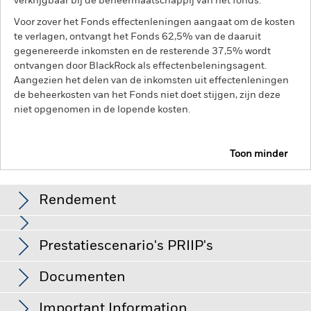
verkrijgbaar bij de beheermaatschappij van het fonds.
Voor zover het Fonds effectenleningen aangaat om de kosten
te verlagen, ontvangt het Fonds 62,5% van de daaruit
gegenereerde inkomsten en de resterende 37,5% wordt
ontvangen door BlackRock als effectenbeleningsagent.
Aangezien het delen van de inkomsten uit effectenleningen
de beheerkosten van het Fonds niet doet stijgen, zijn deze
niet opgenomen in de lopende kosten.
Toon minder
BGF US Mid-Cap Value Fund
Rendement
Rendement
Prestatiescenario's PRIIP's
De waarde van aandelen en aandelengerelateerde effecten
kan worden beïnvloed door dagelijkse schommelingen op de
aandelenmarkten. Tot de andere factoren die van invloed zijn,
Deze grafiek toont de prestatie van het product als het
Documenten
behoren politiek en economisch nieuws, bedrijfsresultaten en
procentuele verlies of de winst per jaar over de afgelopen
De EU-verordening betreffende verpakte
belangrijke gebeurtenissen in de bedrijven.
10 jaar vergeleken met de benchmark. Het kan u helpen
Tegenpartijrisico: De insolventie van instellingen die diensten
retailbeleggingsproducten en verzekeringsgebaseerde
Important Information