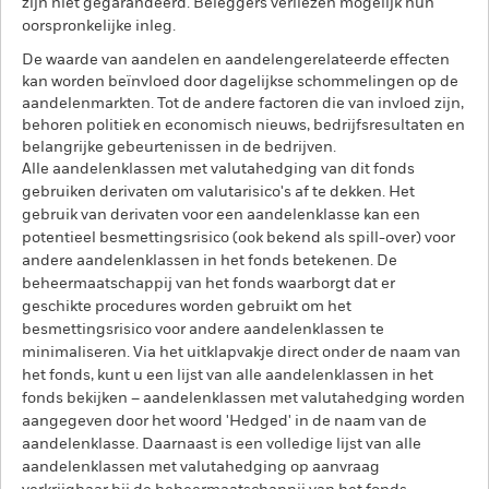
zijn niet gegarandeerd. Beleggers verliezen mogelijk hun
oorspronkelijke inleg.
De waarde van aandelen en aandelengerelateerde effecten
kan worden beïnvloed door dagelijkse schommelingen op de
aandelenmarkten. Tot de andere factoren die van invloed zijn,
behoren politiek en economisch nieuws, bedrijfsresultaten en
belangrijke gebeurtenissen in de bedrijven.
Alle aandelenklassen met valutahedging van dit fonds
gebruiken derivaten om valutarisico's af te dekken. Het
gebruik van derivaten voor een aandelenklasse kan een
potentieel besmettingsrisico (ook bekend als spill-over) voor
andere aandelenklassen in het fonds betekenen. De
beheermaatschappij van het fonds waarborgt dat er
geschikte procedures worden gebruikt om het
besmettingsrisico voor andere aandelenklassen te
minimaliseren. Via het uitklapvakje direct onder de naam van
het fonds, kunt u een lijst van alle aandelenklassen in het
fonds bekijken – aandelenklassen met valutahedging worden
aangegeven door het woord 'Hedged' in de naam van de
aandelenklasse. Daarnaast is een volledige lijst van alle
aandelenklassen met valutahedging op aanvraag