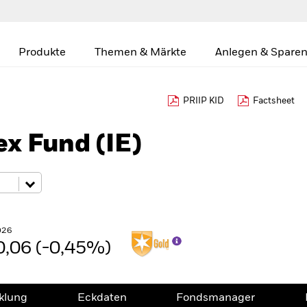
Produkte
Themen & Märkte
Anlegen & Sparen
PRIIP KID
Factsheet
ex Fund (IE)
026
0,06 (-0,45%)
klung
Eckdaten
Fondsmanager