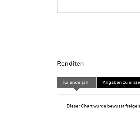
iShares US Index Fund (IE
Überblick
Wertentwic
Renditen
Kalenderjahr
Angaben zu einze
Dieser Chart wurde bewusst freigela