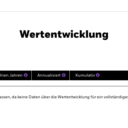
PRIIP KID
Factsheet
)
Wertentwicklung
klung
Eckdaten
Fondsmanager
lnen Jahren
Annualisiert
Kumulativ
ssen, da keine Daten über die Wertentwicklung für ein vollständige