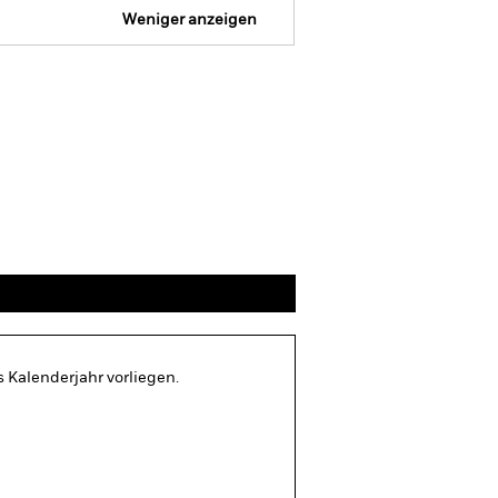
Weniger anzeigen
Verkaufsprospekt
Herunterladen
Positionen
Unterlagen
s Kalenderjahr vorliegen.