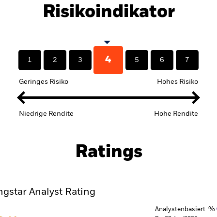
Risikoindikator
4
1
2
3
5
6
7
Geringes Risiko
Hohes Risiko
Niedrige Rendite
Hohe Rendite
Ratings
gstar Analyst Rating
Analystenbasiert %