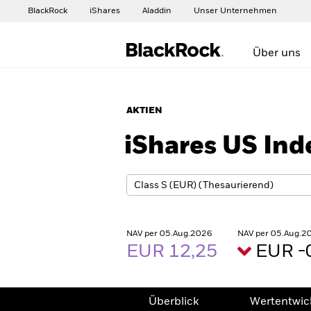
BlackRock
iShares
Aladdin
Unser Unternehmen
Über uns
AKTIEN
iShares US Ind
NAV per 05.Aug.2026
NAV per 05.Aug.2
EUR 12,25
EUR -
Überblick
Wertentwic