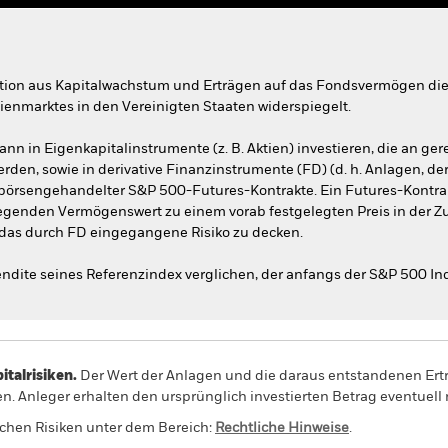
tion aus Kapitalwachstum und Erträgen auf das Fondsvermögen die E
tienmarktes in den Vereinigten Staaten widerspiegelt.
ann in Eigenkapitalinstrumente (z. B. Aktien) investieren, die an ge
erden, sowie in derivative Finanzinstrumente (FD) (d. h. Anlagen, d
 börsengehandelter S&P 500-Futures-Kontrakte. Ein Futures-Kontrakt 
iegenden Vermögenswert zu einem vorab festgelegten Preis in der Zu
 das durch FD eingegangene Risiko zu decken.
endite seines Referenzindex verglichen, der anfangs der S&P 500 Ind
alrisiken.
Der Wert der Anlagen und die daraus entstandenen Ertr
n. Anleger erhalten den ursprünglich investierten Betrag eventuell 
schen Risiken unter dem Bereich:
Rechtliche Hinweise
.