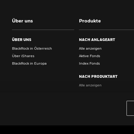
Über uns
Produkte
ÜBER UNS
NACH ANLAGEART
BlackRock in Österreich
Alle anzeigen
Über iShares
Aktive Fonds
BlackRock in Europa
Index Fonds
NACH PRODUKTART
Alle anzeigen
PRODUKTE
iBonds ETFs entdecken
iShares Top 10 ETFs
Wissen