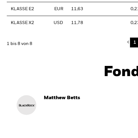
KLASSE E2
EUR
11,63
0,2
KLASSE X2
USD
11,78
0,2
Pre
1
1 bis 8 von 8
Fon
Matthew Betts