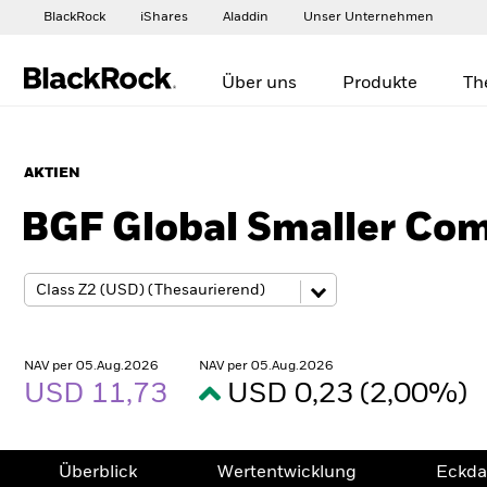
BlackRock
iShares
Aladdin
Unser Unternehmen
Über uns
Produkte
Th
AKTIEN
BGF Global Smaller Co
NAV per 05.Aug.2026
NAV per 05.Aug.2026
USD 11,73
USD 0,23 (2,00%)
Überblick
Wertentwicklung
Eckda