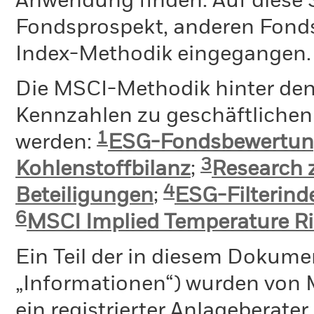
Anwendung finden. Auf diese S
Fondsprospekt, anderen Fond
Index-Methodik eingegangen.
Die MSCI-Methodik hinter de
Kennzahlen zu geschäftlichen 
1
werden:
ESG-Fondsbewertu
3
Kohlenstoffbilanz
;
Research 
4
Beteiligungen
;
ESG-Filterin
6
MSCI Implied Temperature Ri
Ein Teil der in diesem Dokume
„Informationen“) wurden von 
ein registrierter Anlageberat