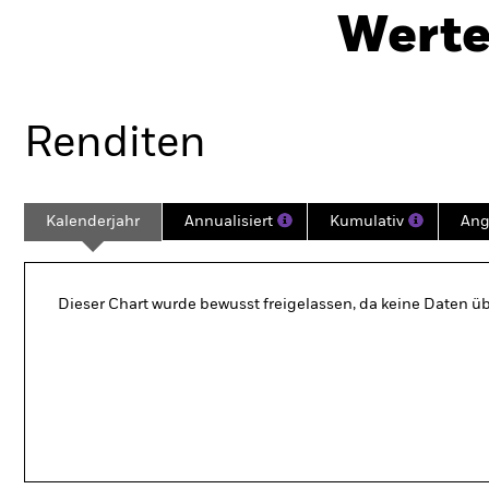
Werte
Überblick
Wertentwicklung
Eckda
Renditen
Kalenderjahr
Annualisiert
Kumulativ
Ang
Dieser Chart wurde bewusst freigelassen, da keine Daten üb