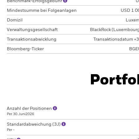
Benchmark-Erfolgsgebühr
0
Mindestsumme bei Folgeanlagen
USD 1 0
Domizil
Luxem
Verwaltungsgesellschaft
BlackRock (Luxembourg)
Transaktionsabwicklung
Transaktionsdatum +3
Bloomberg-Ticker
BGE
Portfo
Anzahl der Positionen
Per 30.Juni2026
Standardabweichung (3J)
Per -