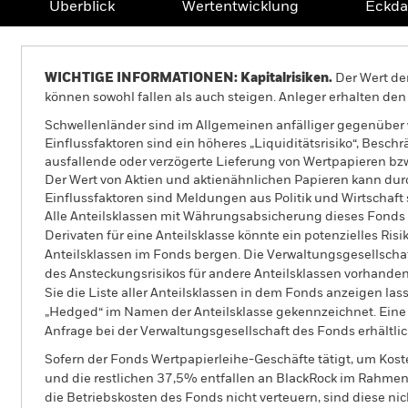
Überblick
Wertentwicklung
Eckda
WICHTIGE INFORMATIONEN: Kapitalrisiken.
Der Wert der
können sowohl fallen als auch steigen. Anleger erhalten den 
Schwellenländer sind im Allgemeinen anfälliger gegenüber wi
Einflussfaktoren sind ein höheres „Liquiditätsrisiko“, Bes
ausfallende oder verzögerte Lieferung von Wertpapieren bz
Der Wert von Aktien und aktienähnlichen Papieren kann dur
Einflussfaktoren sind Meldungen aus Politik und Wirtscha
Alle Anteilsklassen mit Währungsabsicherung dieses Fonds 
Derivaten für eine Anteilsklasse könnte ein potenzielles Ris
Anteilsklassen im Fonds bergen. Die Verwaltungsgesellscha
des Ansteckungsrisikos für andere Anteilsklassen vorhand
Sie die Liste aller Anteilsklassen in dem Fonds anzeigen la
„Hedged“ im Namen der Anteilsklasse gekennzeichnet. Eine 
Anfrage bei der Verwaltungsgesellschaft des Fonds erhältlic
Sofern der Fonds Wertpapierleihe-Geschäfte tätigt, um Kost
und die restlichen 37,5% entfallen an BlackRock im Rahmen 
die Betriebskosten des Fonds nicht verteuern, sind diese ni