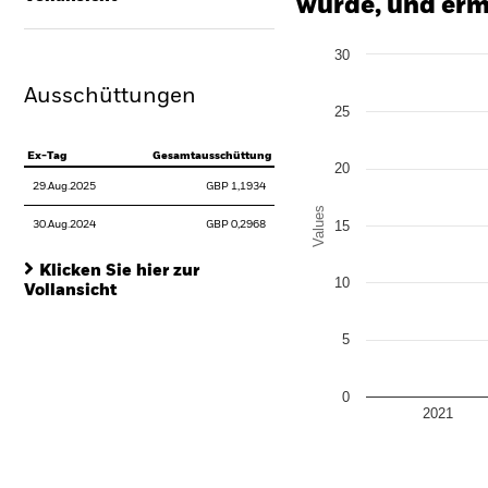
wurde, und erm
Chart
30
Bar chart with 2 data series
The chart has 1 X axis disp
Ausschüttungen
The chart has 1 Y axis disp
25
Ex-Tag
Gesamtausschüttung
20
29.Aug.2025
GBP 1,1934
Values
15
30.Aug.2024
GBP 0,2968
Klicken Sie hier zur
10
Vollansicht
5
0
2021
End of interactive chart.