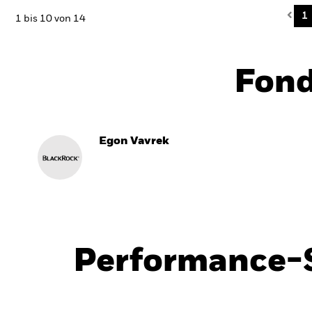
Pre
1
1 bis 10 von 14
Fon
Egon Vavrek
Performance-S