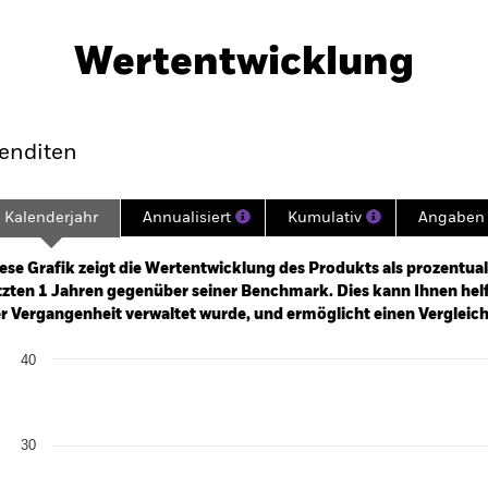
PRIIP KID
Factsheet
na Fund
Wertentwicklung
klung
Eckdaten
Fondsmanager
enditen
Kalenderjahr
Annualisiert
Kumulativ
Angaben 
ge: 2024-04-30 00:00:00 to 2026-07-31 00:00:00.
: -60 to 120.
ese Grafik zeigt die Wertentwicklung des Produkts als prozentual
tzten 1 Jahren gegenüber seiner Benchmark. Dies kann Ihnen helfe
r Vergangenheit verwaltet wurde, und ermöglicht einen Vergleic
art
40
r chart with 2 data series.
e chart has 1 X axis displaying categories.
e chart has 1 Y axis displaying Values. Range: 0 to 40.
30