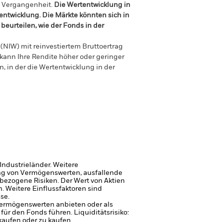
r Vergangenheit.
Die Wertentwicklung in
tentwicklung. Die Märkte könnten sich in
beurteilen, wie der Fonds in der
(NIW) mit reinvestiertem Bruttoertrag
ann Ihre Rendite höher oder geringer
n, in der die Wertentwicklung in der
Industrieländer. Weitere
gung von Vermögenswerten, ausfallende
sbezogene Risiken.
Der Wert von Aktien
 Weitere Einflussfaktoren sind
se.
 Vermögenswerten anbieten oder als
 für den Fonds führen.
Liquiditätsrisiko:
kaufen oder zu kaufen.