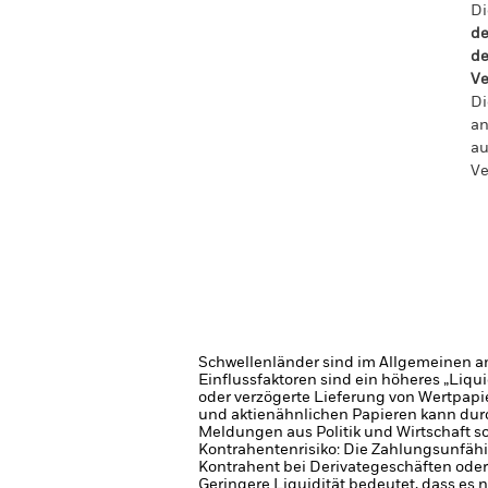
Di
de
de
Ve
Di
an
au
Ve
Schwellenländer sind im Allgemeinen anf
Einflussfaktoren sind ein höheres „Liqu
oder verzögerte Lieferung von Wertpapi
und aktienähnlichen Papieren kann durc
Meldungen aus Politik und Wirtschaft 
Kontrahentenrisiko: Die Zahlungsunfähi
Kontrahent bei Derivategeschäften oder
Geringere Liquidität bedeutet, dass es 