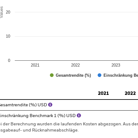
alues
20
10
0
2021
2022
2023
Gesamtrendite (%)
Einschränkung Be
d of interactive chart.
2021
2022
esamtrendite (%) USD
inschränkung Benchmark 1 (%) USD
i der Berechnung wurden die laufenden Kosten abgezogen. Aus 
sgabeauf- und Rücknahmeabschläge.