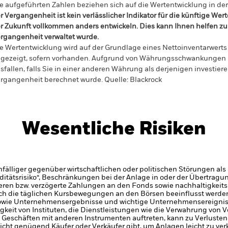
e aufgeführten Zahlen beziehen sich auf die Wertentwicklung in de
r Vergangenheit ist kein verlässlicher Indikator für die künftige Wer
r Zukunft vollkommen anders entwickeln. Dies kann Ihnen helfen zu 
rgangenheit verwaltet wurde.
e Wertentwicklung wird auf der Grundlage eines Nettoinventarwerts 
gezeigt, sofern vorhanden. Aufgrund von Währungsschwankungen k
sfallen, falls Sie in einer anderen Währung als derjenigen investiere
rgangenheit berechnet wurde.
Quelle:
Blackrock
Wesentliche Risiken
älliger gegenüber wirtschaftlichen oder politischen Störungen als 
iditätsrisiko“, Beschränkungen bei der Anlage in oder der Übertra
eren bzw. verzögerte Zahlungen an den Fonds sowie nachhaltigkeit
h die täglichen Kursbewegungen an den Börsen beeinflusst werden.
sowie Unternehmensergebnisse und wichtige Unternehmensereignis
gkeit von Instituten, die Dienstleistungen wie die Verwahrung von
 Geschäften mit anderen Instrumenten auftreten, kann zu Verlusten
nicht genügend Käufer oder Verkäufer gibt, um Anlagen leicht zu ver