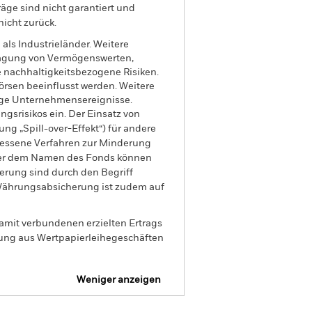
äge sind nicht garantiert und
nicht zurück.
als Industrieländer. Weitere
rtragung von Vermögenswerten,
 nachhaltigkeitsbezogene Risiken.
rsen beeinflusst werden. Weitere
ige Unternehmensereignisse.
gsrisikos ein. Der Einsatz von
ng „Spill-over-Effekt“) für andere
emessene Verfahren zur Minderung
nter dem Namen des Fonds können
herung sind durch den Begriff
t Währungsabsicherung ist zudem auf
amit verbundenen erzielten Ertrags
ilung aus Wertpapierleihegeschäften
Weniger anzeigen