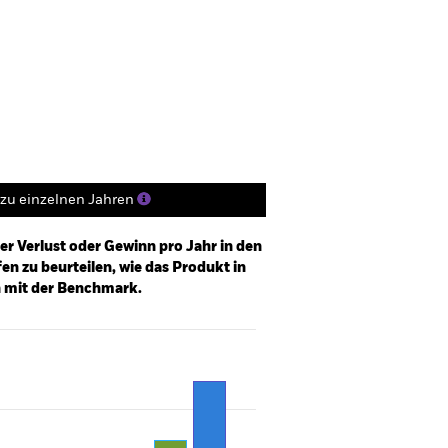
Verkaufsprospekt
Herunterladen
Positionen
Unterlagen
zu einzelnen Jahren
er Verlust oder Gewinn pro Jahr in den
n zu beurteilen, wie das Produkt in
h mit der Benchmark.