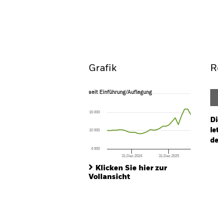
Emerging Markets Ex-Chi
Überblick
Wertentwic
Grafik
R
seit Einführung/Auflegung
seit Einführung/Auflegung
Line chart with 28 data points.
The chart has 1 X axis displaying Time. Ran
16 000
The chart has 1 Y axis displaying values. Range
Di
le
10 000
de
4 000
31.Dez.2024
31.Dez.2025
Ch
End of interactive chart.
Ba
Klicken Sie hier zur
Th
Vollansicht
Th