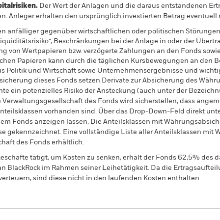
alrisiken.
Der Wert der Anlagen und die daraus entstandenen Ertr
n. Anleger erhalten den ursprünglich investierten Betrag eventuell 
 anfälliger gegenüber wirtschaftlichen oder politischen Störungen 
Liquiditätsrisiko“, Beschränkungen bei der Anlage in oder der Übe
ung von Wertpapieren bzw. verzögerte Zahlungen an den Fonds sowie
ichen Papieren kann durch die täglichen Kursbewegungen an den Bö
us Politik und Wirtschaft sowie Unternehmensergebnisse und wicht
sicherung dieses Fonds setzen Derivate zur Absicherung des Währun
nte ein potenzielles Risiko der Ansteckung (auch unter der Bezeichnu
e Verwaltungsgesellschaft des Fonds wird sicherstellen, dass ang
 Anteilsklassen vorhanden sind. Über das Drop-Down-Feld direkt u
in dem Fonds anzeigen lassen. Die Anteilsklassen mit Währungsabsic
e gekennzeichnet. Eine vollständige Liste aller Anteilsklassen mi
haft des Fonds erhältlich.
eschäfte tätigt, um Kosten zu senken, erhält der Fonds 62,5% des d
 an BlackRock im Rahmen seiner Leihetätigkeit. Da die Ertragsaufte
verteuern, sind diese nicht in den laufenden Kosten enthalten.