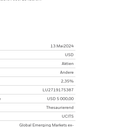
13.Mai2024
USD
Aktien
Andere
2,35%
LU2719175387
e
USD 5 000,00
Thesaurierend
UCITS
Global Emerging Markets ex-