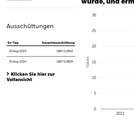
wurde, und erm
Chart
30
Bar chart with 2 data series
The chart has 1 X axis disp
Ausschüttungen
The chart has 1 Y axis disp
25
Ex-Tag
Gesamtausschüttung
20
29.Aug.2025
GBP 0,2642
Values
15
30.Aug.2024
GBP 0,0809
Klicken Sie hier zur
10
Vollansicht
5
0
2021
End of interactive chart.