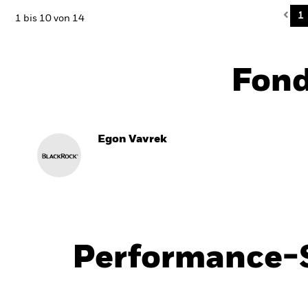
Pre
1
1 bis 10 von 14
Fon
Egon Vavrek
Performance-S