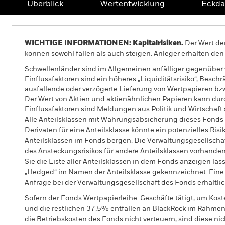
Überblick
Wertentwicklung
Eckda
WICHTIGE INFORMATIONEN: Kapitalrisiken.
Der Wert der
können sowohl fallen als auch steigen. Anleger erhalten den 
Schwellenländer sind im Allgemeinen anfälliger gegenüber wi
Einflussfaktoren sind ein höheres „Liquiditätsrisiko“, Bes
ausfallende oder verzögerte Lieferung von Wertpapieren bz
Der Wert von Aktien und aktienähnlichen Papieren kann dur
Einflussfaktoren sind Meldungen aus Politik und Wirtscha
Alle Anteilsklassen mit Währungsabsicherung dieses Fonds 
Derivaten für eine Anteilsklasse könnte ein potenzielles Ris
Anteilsklassen im Fonds bergen. Die Verwaltungsgesellscha
des Ansteckungsrisikos für andere Anteilsklassen vorhand
Sie die Liste aller Anteilsklassen in dem Fonds anzeigen la
„Hedged“ im Namen der Anteilsklasse gekennzeichnet. Eine 
Anfrage bei der Verwaltungsgesellschaft des Fonds erhältlic
Sofern der Fonds Wertpapierleihe-Geschäfte tätigt, um Kost
und die restlichen 37,5% entfallen an BlackRock im Rahmen 
die Betriebskosten des Fonds nicht verteuern, sind diese ni