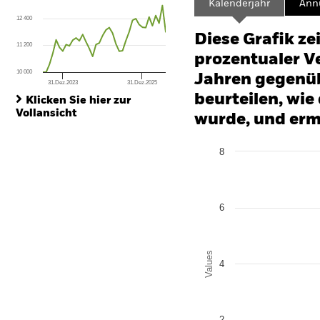
Kalenderjahr
Annu
The chart has 1 X axis displaying Time. Range: 2023-06-30 00:00:00 to
12 400
The chart has 1 Y axis displaying values. Range: 0 to 36.
Diese Grafik ze
11 200
prozentualer Ve
10 000
Jahren gegenüb
31.Dez.2023
31.Dez.2025
End of interactive chart.
beurteilen, wie
Klicken Sie hier zur
Vollansicht
wurde, und erm
Chart
8
Bar chart with 2 data series
The chart has 1 X axis disp
The chart has 1 Y axis disp
6
Values
4
2