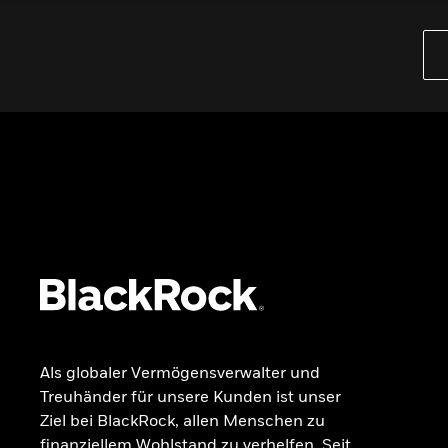
PRODUKTE
iBonds ETFs entdecken
iShares Top 10 ETFs
Wissen
GRUNDLAGEN
Dokumente
Beschwerdemanagement
Als globaler Vermögensverwalter und
Treuhänder für unsere Kunden ist unser
Ziel bei BlackRock, allen Menschen zu
finanziellem Wohlstand zu verhelfen. Seit