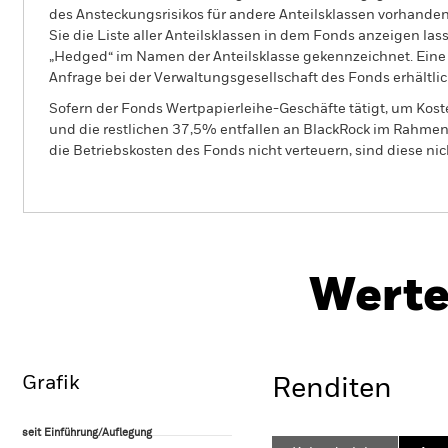
des Ansteckungsrisikos für andere Anteilsklassen vorhand
Sie die Liste aller Anteilsklassen in dem Fonds anzeigen la
„Hedged“ im Namen der Anteilsklasse gekennzeichnet. Eine 
Anfrage bei der Verwaltungsgesellschaft des Fonds erhältlic
Sofern der Fonds Wertpapierleihe-Geschäfte tätigt, um Kost
und die restlichen 37,5% entfallen an BlackRock im Rahmen 
die Betriebskosten des Fonds nicht verteuern, sind diese ni
BSF Asia Pacific Absolute Return Fund
Werte
Überblick
Wertentwicklung
Eckda
Grafik
Renditen
seit Einführung/Auflegung
seit Einführung/Auflegung
Line chart with 38 data points.