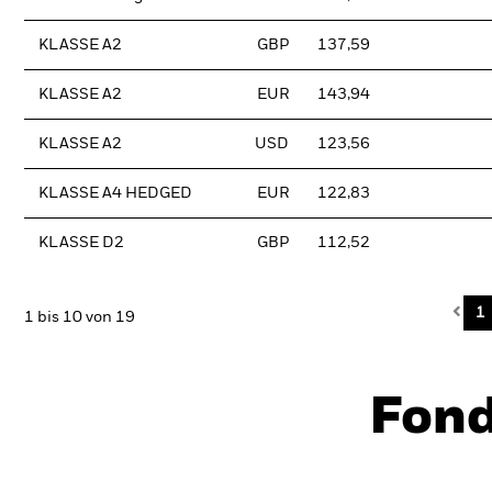
KLASSE A2
GBP
137,59
KLASSE A2
EUR
143,94
KLASSE A2
USD
123,56
KLASSE A4 HEDGED
EUR
122,83
KLASSE D2
GBP
112,52
Pre
1
1 bis 10 von 19
Fon