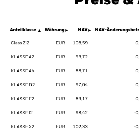
Preise &
Anteilklasse
Währung
NAV
NAV-Änderungsbet
Class ZI2
EUR
108,59
-0
KLASSE A2
EUR
93,72
-0
KLASSE A4
EUR
88,71
-0
KLASSE D2
EUR
97,04
-0
KLASSE E2
EUR
89,17
-0
KLASSE I2
EUR
98,42
-0
KLASSE X2
EUR
102,33
-0