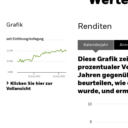
Werte
Überblick
Wertentwicklung
Eckda
Grafik
Renditen
seit Einführung/Auflegung
seit Einführung/Auflegung
Line chart with 48 data points.
Kalenderjahr
Annu
The chart has 1 X axis displaying Time. Range: 2022-08-31 00:00:00 to
11 200
The chart has 1 Y axis displaying values. Range: -12 to 24.
Diese Grafik ze
10 000
prozentualer Ve
8 800
Jahren gegenüb
31.Dez.2023
31.Dez.2025
End of interactive chart.
beurteilen, wie
Klicken Sie hier zur
Vollansicht
wurde, und erm
Chart
10
Bar chart with 2 data series
The chart has 1 X axis disp
The chart has 1 Y axis disp
8