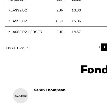
KLASSE D2
EUR
13,83
KLASSE D2
USD
15,96
KLASSE D2 HEDGED
EUR
14,57
Pre
1
1 bis 10 von 15
Fon
Sarah Thompson