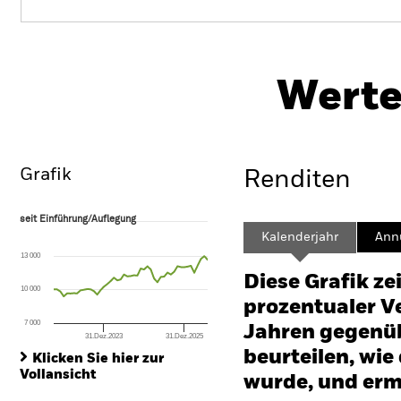
PR
BGF Sustainable Global Allocation
Fund
He
Werte
Überblick
Wertentwicklung
Eckda
Grafik
Renditen
seit Einführung/Auflegung
seit Einführung/Auflegung
Line chart with 47 data points.
Kalenderjahr
Annu
The chart has 1 X axis displaying Time. Range: 2022-09-30 00:00:00 to
13 000
The chart has 1 Y axis displaying values. Range: -30 to 60.
Diese Grafik ze
10 000
prozentualer Ve
7 000
Jahren gegenüb
31.Dez.2023
31.Dez.2025
End of interactive chart.
beurteilen, wie
Klicken Sie hier zur
Vollansicht
wurde, und erm