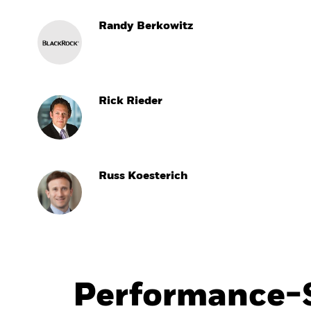
Randy Berkowitz
Rick Rieder
Russ Koesterich
Performance-S