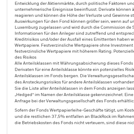
Entwicklung der Aktienmärkte, durch politische Faktoren 
unternehmerische Ereignisse beeinflusst. Derivate können 
reagieren und können die Höhe der Verluste und Gewinne s
Auswirkungen für den Fond können größer sein, wenn auf um
Luxemburg zugelassen und wird durch die Commission de Sur
Informationen für den Anleger sind zutreffend und entsp
Kreditrisikos und/oder der Ausfall eines Emittenten haben 
Wertpapiere. Festverzinsliche Wertpapiere ohne Investment
festverzinsliche Wertpapiere mit höherem Rating. Potenziel
des Risikos
Alle Anteilsklassen mit Währungsabsicherung dieses Fonds 
Derivaten für eine Anteilsklasse könnte ein potenzielles Ris
Anteilsklassen im Fonds bergen. Die Verwaltungsgesellscha
des Ansteckungsrisikos für andere Anteilsklassen vorhand
Sie die Liste aller Anteilsklassen in dem Fonds anzeigen la
„Hedged“ im Namen der Anteilsklasse gekennzeichnet. Eine 
Anfrage bei der Verwaltungsgesellschaft des Fonds erhältlic
Sofern der Fonds Wertpapierleihe-Geschäfte tätigt, um Kost
und die restlichen 37,5% entfallen an BlackRock im Rahmen 
die Betriebskosten des Fonds nicht verteuern, sind diese ni