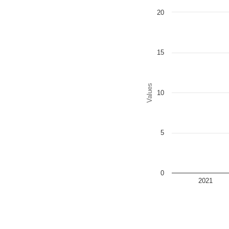
Chart
20
Bar chart with 2 data series
The chart has 1 X axis disp
The chart has 1 Y axis disp
15
Values
10
5
0
2021
End of interactive chart.