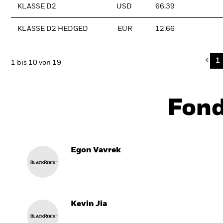
KLASSE D2
USD
66,39
KLASSE D2 HEDGED
EUR
12,66
Pre
1
1 bis 10 von 19
Fon
Egon Vavrek
Kevin Jia