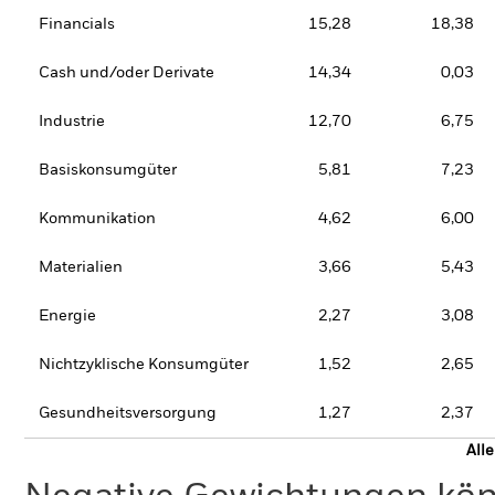
Financials
15,28
18,38
Cash und/oder Derivate
14,34
0,03
Industrie
12,70
6,75
Basiskonsumgüter
5,81
7,23
Kommunikation
4,62
6,00
Materialien
3,66
5,43
Energie
2,27
3,08
Nichtzyklische Konsumgüter
1,52
2,65
Gesundheitsversorgung
1,27
2,37
All