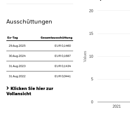
Chart
20
Bar chart with 2 data series
The chart has 1 X axis disp
Ausschüttungen
The chart has 1 Y axis disp
15
Ex-Tag
Gesamtausschüttung
29.Aug.2025
EUR 0,1460
Values
10
30.Aug.2024
EUR 0,1687
31.Aug.2023
EUR 0,1434
31.Aug.2022
EUR 0,0441
5
Klicken Sie hier zur
Vollansicht
0
2021
End of interactive chart.