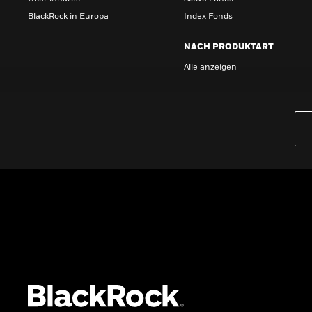
BlackRock in Europa
Index Fonds
NACH PRODUKTART
Alle anzeigen
PRODUKTE
iBonds ETFs entdecken
iShares Top 10 ETFs
Wissen
GRUNDLAGEN
Dokumente
Beschwerdemanagement