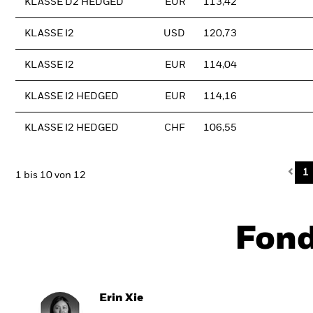
KLASSE D2 HEDGED
EUR
113,42
KLASSE I2
USD
120,73
KLASSE I2
EUR
114,04
KLASSE I2 HEDGED
EUR
114,16
KLASSE I2 HEDGED
CHF
106,55
Pre
1
1 bis 10 von 12
Fon
Erin Xie