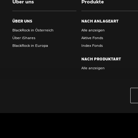
Über uns
Produkte
ÜBER UNS
NACH ANLAGEART
BlackRock in Österreich
Alle anzeigen
Über iShares
Aktive Fonds
BlackRock in Europa
Index Fonds
NACH PRODUKTART
Alle anzeigen
PRODUKTE
iBonds ETFs entdecken
iShares Top 10 ETFs
Wissen
GRUNDLAGEN