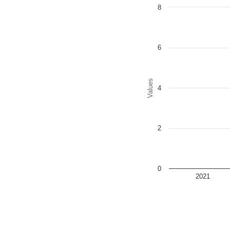
Chart
8
Bar chart with 2 data series
The chart has 1 X axis disp
The chart has 1 Y axis disp
6
Values
4
2
0
2021
End of interactive chart.