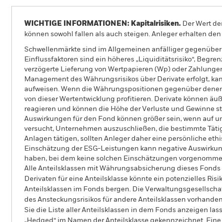
WICHTIGE INFORMATIONEN: Kapitalrisiken.
Der Wert der
können sowohl fallen als auch steigen. Anleger erhalten den 
Schwellenmärkte sind im Allgemeinen anfälliger gegenüber w
Einflussfaktoren sind ein höheres „Liquiditätsrisiko“, Begr
verzögerte Lieferung von Wertpapieren (Wp) oder Zahlungen
Management des Währungsrisikos über Derivate erfolgt, k
aufweisen. Wenn die Währungspositionen gegenüber denen de
von dieser Wertentwicklung profitieren. Derivate können äu
reagieren und können die Höhe der Verluste und Gewinne s
Auswirkungen für den Fond können größer sein, wenn auf u
versucht, Unternehmen auszuschließen, die bestimmte Tätigk
Anlagen tätigen, sollten Anleger daher eine persönliche e
Einschätzung der ESG-Leistungen kann negative Auswirkung
haben, bei dem keine solchen Einschätzungen vorgenomme
Alle Anteilsklassen mit Währungsabsicherung dieses Fonds 
Derivaten für eine Anteilsklasse könnte ein potenzielles Ris
Anteilsklassen im Fonds bergen. Die Verwaltungsgesellscha
des Ansteckungsrisikos für andere Anteilsklassen vorhand
Sie die Liste aller Anteilsklassen in dem Fonds anzeigen la
„Hedged“ im Namen der Anteilsklasse gekennzeichnet. Eine 