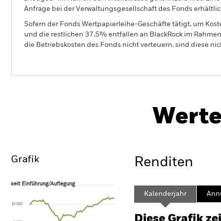
Anfrage bei der Verwaltungsgesellschaft des Fonds erhältlic
Sofern der Fonds Wertpapierleihe-Geschäfte tätigt, um Kost
und die restlichen 37,5% entfallen an BlackRock im Rahmen 
die Betriebskosten des Fonds nicht verteuern, sind diese ni
PRIIP KID
BGF Asia Pacific Bond Fund
Werte
Überblick
Wertentwicklung
Eckda
Grafik
Renditen
seit Einführung/Auflegung
seit Einführung/Auflegung
Line chart with 71 data points.
Kalenderjahr
Annu
The chart has 1 X axis displaying Time. Range: 2020-09-30 00:00:00 to
10 000
The chart has 1 Y axis displaying values. Range: -40 to 20.
Diese Grafik ze