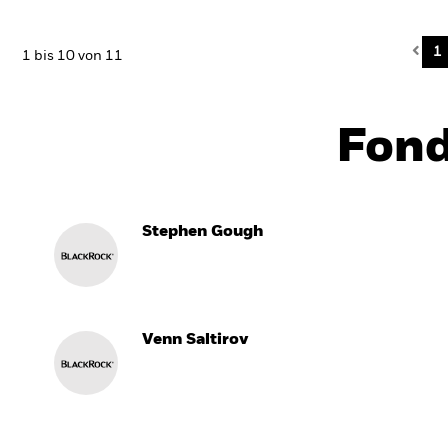
Pre
1
1 bis 10 von 11
Fon
Stephen Gough
Venn Saltirov