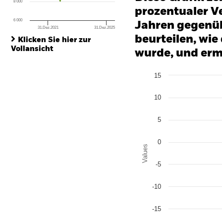
8 000
prozentualer Ve
6 000
Jahren gegenüb
31.Dez.2021
31.Dez.2025
End of interactive chart.
beurteilen, wie
Klicken Sie hier zur
Vollansicht
wurde, und erm
Chart
15
Bar chart with 2 data series
The chart has 1 X axis disp
The chart has 1 Y axis disp
10
5
0
Values
-5
-10
-15