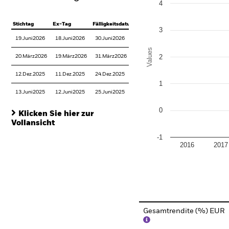
4
Stichtag
Ex-Tag
Fälligkeitsdatum
3
19.Juni2026
18.Juni2026
30.Juni2026
Values
2
20.März2026
19.März2026
31.März2026
12.Dez.2025
11.Dez.2025
24.Dez.2025
1
13.Juni2025
12.Juni2025
25.Juni2025
0
Klicken Sie hier zur
Vollansicht
-1
2016
2017
End of interactive chart.
Gesamtrendite (%) EUR