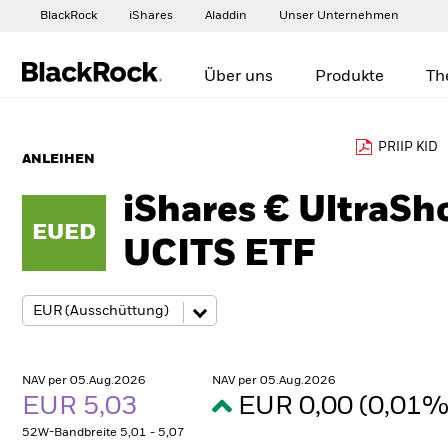
BlackRock
iShares
Aladdin
Unser Unternehmen
Über uns
Produkte
Th
PRIIP KID
ANLEIHEN
iShares € UltraSh
EUED
UCITS ETF
NAV per 05.Aug.2026
NAV per 05.Aug.2026
EUR 5,03
EUR 0,00 (0,01
52W-Bandbreite 5,01 - 5,07