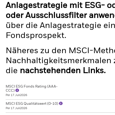
Anlagestrategie mit ESG- o
oder Ausschlussfilter anwen
über die Anlagestrategie ei
Fondsprospekt.
Näheres zu den MSCI-Metho
Nachhaltigkeitsmerkmalen z
die
nachstehenden Links.
MSCI ESG Fonds Rating (AAA-
CCC)
Per 17.Juli2026
MSCI ESG Qualitätswert (0-10)
Per 17.Juli2026