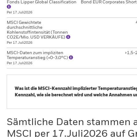
Fonds Lipper Global Classification
Bond EUR Corporates Short
Per 17.Juli2026
MSCI Gewichtete
durchschnittliche
Kohlenstoffintensität (Tonnen
CO2E/Mio. USD VERKÄUFE)
Per 17.Juli2026
MSCI-Daten zum impliziten
>1,5-
Temperaturanstieg (+0-3,0°C)
Per 17.Juli2026
Was ist die MSCI-Kennzahl implizierter Temperaturanstieg
Kennzahl, wie sie berechnet wird und welche Annahmen u
Der Klimawandel ist eine der größten Herausforderungen in 
Auswirkungen mit sich. Um dem Klimawandel entgegenzuwirk
unterzeichnet. Als zentrales Ziel dieses Abkommens soll di
Sämtliche Daten stammen 
Niveau und idealerweise auf 1,5° Celsius begrenzt werden,
MSCI per 17.Juli2026 auf G