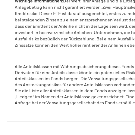
Wichtige Informationen:
Der Wert Ihrer Anlage und die Ertr
Anlagebetrag kann nicht garantiert werden. Zwei Hauptrisike
Kreditrisiko. Dieser ETF ist darauf ausgerichtet, erstes zu
bei steigenden Zinsen zu einem entsprechenden Verlust des M
dass der Emittent der Anleihe nicht in der Lage sein wird, 
investiert in hochverzinsliche Anleihen. Unternehmen, die 
Ausfallrisiko bezüglich der Rückzahlung. Bei einem Ausfall 
Zinssätze können den Wert höher rentierender Anleihen eben
Alle Anteilsklassen mit Währungsabsicherung dieses Fonds 
Derivaten für eine Anteilsklasse könnte ein potenzielles Ris
Anteilsklassen im Fonds bergen. Die Verwaltungsgesellscha
des Ansteckungsrisikos für andere Anteilsklassen vorhand
Sie die Liste aller Anteilsklassen in dem Fonds anzeigen la
„Hedged“ im Namen der Anteilsklasse gekennzeichnet. Eine 
Anfrage bei der Verwaltungsgesellschaft des Fonds erhältlic
iShares € UltraShort Bond ESG SRI