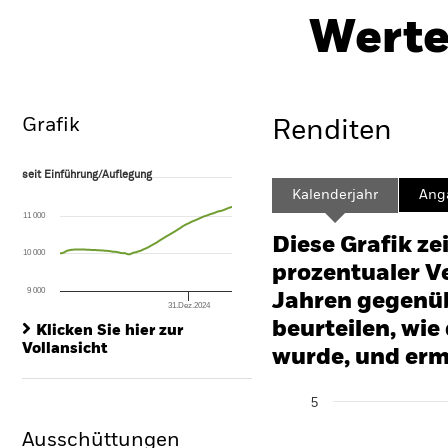
UCITS ETF
Werte
Überblick
Wertentwicklung
Grafik
Renditen
seit Einführung/Auflegung
seit Einführung/Auflegung
Line chart with 78 data points.
Kalenderjahr
Ang
The chart has 1 X axis displaying Time. Range: 2020-03-01 00:00:00 to
11 000
The chart has 1 Y axis displaying values. Range: -10 to 20.
Diese Grafik ze
10 000
prozentualer Ve
9 000
Jahren gegenüb
31.Dez.2024
End of interactive chart.
beurteilen, wie
Klicken Sie hier zur
Vollansicht
wurde, und erm
Chart
5
Bar chart with 2 data series
The chart has 1 X axis disp
Ausschüttungen
The chart has 1 Y axis disp