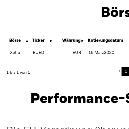
Bör
Börse
Ticker
Währung
Kotierungsdatum
Xetra
EUED
EUR
18.März2020
Pre
1
1 bis 1 von 1
Performance-S