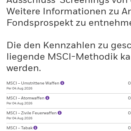
Ausschluss-Screenings von
Die ITR-Kennzahl ist weder ein Indikator noch eine Schät
Weitere Informationen zu A
basierend auf dieser Kennzahl keine Anlageentscheidung
eines Fonds zurate ziehen. Diese Schätzung und die dami
Fondsprospekt zu entnehm
Fonds noch als Hinweis auf einen Zusammenhang zwische
gedacht.
Die den Kennzahlen zu gesc
liegende MSCI-Methodik ka
werden.
MSCI – Umstrittene Waffen
0
Per 04.Aug.2026
MSCI – Atomwaffen
0
Per 04.Aug.2026
MSCI – Zivile Feuerwaffen
0
Per 04.Aug.2026
MSCI – Tabak
0