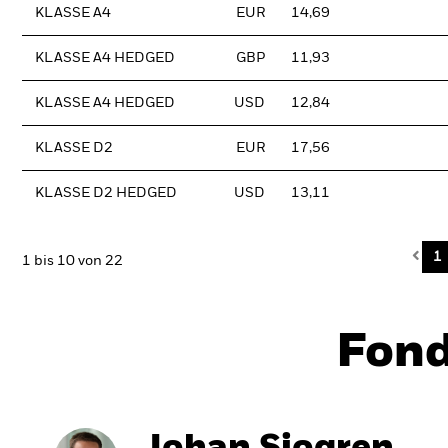
KLASSE A4
EUR
14,69
KLASSE A4 HEDGED
GBP
11,93
KLASSE A4 HEDGED
USD
12,84
KLASSE D2
EUR
17,56
KLASSE D2 HEDGED
USD
13,11
Pre
1
1 bis 10 von 22
Fon