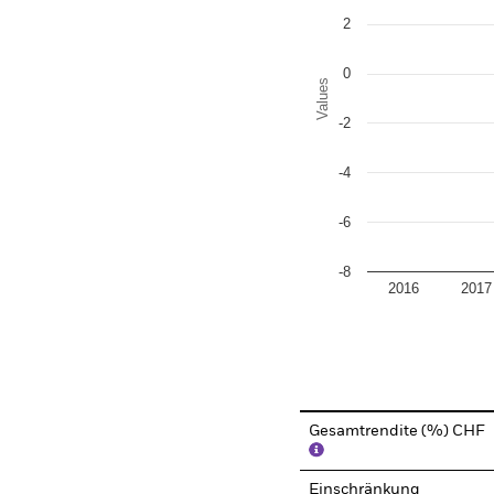
2
0
Values
-2
-4
-6
-8
2016
2017
End of interactive chart.
Gesamtrendite (%) CHF
Einschränkung