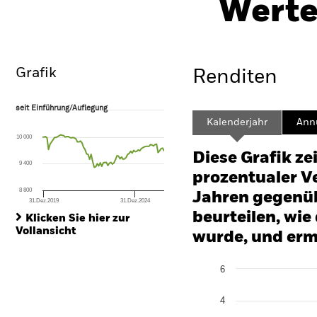
Werte
Überblick
Wertentwicklung
Eckda
Grafik
Renditen
seit Einführung/Auflegung
seit Einführung/Auflegung
Line chart with 81 data points.
Kalenderjahr
Annu
The chart has 1 X axis displaying Time. Range: 2019-11-30 00:00:00 to
10 000
The chart has 1 Y axis displaying values. Range: -12 to 6.
Diese Grafik ze
9 400
prozentualer Ve
8 800
Jahren gegenüb
31.Dez.2019
31.Dez.2024
End of interactive chart.
beurteilen, wie
Klicken Sie hier zur
Vollansicht
wurde, und erm
Chart
6
Bar chart with 2 data series
The chart has 1 X axis disp
The chart has 1 Y axis disp
4