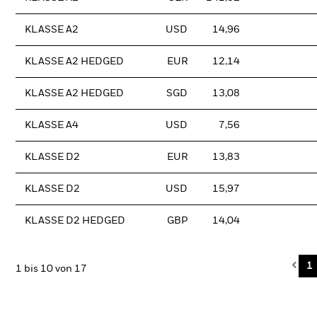
KLASSE A2
USD
14,96
KLASSE A2 HEDGED
EUR
12,14
KLASSE A2 HEDGED
SGD
13,08
KLASSE A4
USD
7,56
KLASSE D2
EUR
13,83
KLASSE D2
USD
15,97
KLASSE D2 HEDGED
GBP
14,04
Pre
1
1 bis 10 von 17