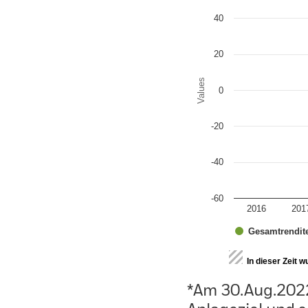
The chart has 1 Y axis disp
40
20
Values
0
-20
-40
-60
2016
201
Gesamtrendit
End of interactive chart.
In dieser Zeit 
*Am 30.Aug.202