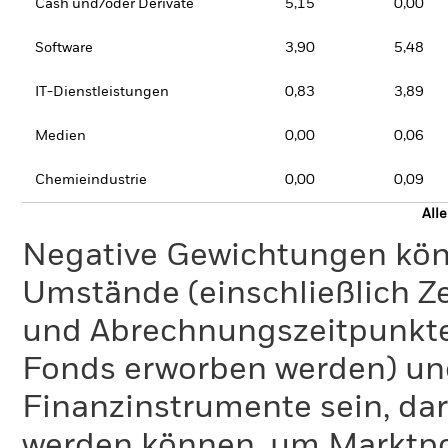
Cash und/oder Derivate
5,15
0,00
Software
3,90
5,48
IT-Dienstleistungen
0,83
3,89
Medien
0,00
0,06
Chemieindustrie
0,00
0,09
All
Negative Gewichtungen kön
Umstände (einschließlich 
und Abrechnungszeitpunkte
Fonds erworben werden) un
Finanzinstrumente sein, dar
werden können, um Marktpo