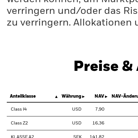
verringern und/oder das Ri
zu verringern. Allokationen
Preise &
Anteilklasse
Währung
NAV
NAV-Änderu
Class I4
USD
7,90
Class Z2
USD
16,36
KLASSE A2
SEK
141,82