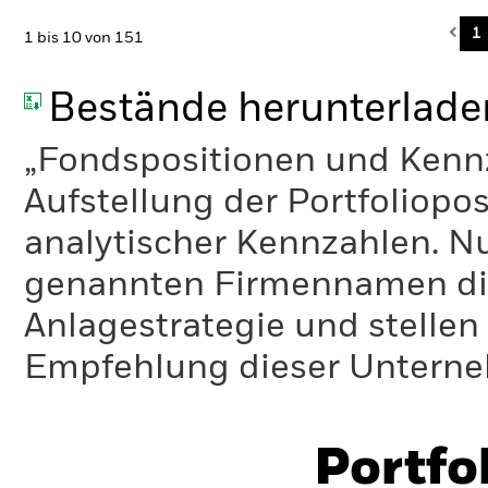
Pre
1
1 bis 10 von 151
Bestände herunterlade
„Fondspositionen und Kennza
Aufstellung der Portfoliopo
analytischer Kennzahlen. Nur
genannten Firmennamen die
Anlagestrategie und stelle
Empfehlung dieser Unterne
Portfo