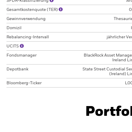
SFDR-Klassifizierung
Art
Gesamtkostenquote (TER)
0
Gewinnverwendung
Thesauri
Domizil
Rebalancing-Intervall
jährlicher V
UCITS
Fondsmanager
BlackRock Asset Manag
Ireland L
Depotbank
State Street Custodial Se
(Ireland) L
Bloomberg-Ticker
L0
Portfo