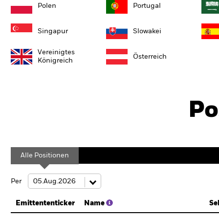
Polen
Portugal
Singapur
Slowakei
Vereinigtes
Österreich
Königreich
Po
Alle Positionen
Per
Emittententicker
Name
Se