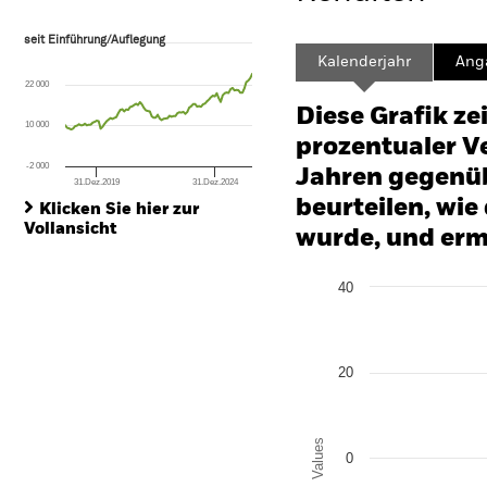
seit Einführung/Auflegung
seit Einführung/Auflegung
Line chart with 96 data points.
Kalenderjahr
Ang
The chart has 1 X axis displaying Time. Range: 2018-09-01 00:00:00 to
22 000
The chart has 1 Y axis displaying values. Range: -120 to 240.
Diese Grafik ze
10 000
prozentualer Ve
-2 000
Jahren gegenüb
31.Dez.2019
31.Dez.2024
End of interactive chart.
beurteilen, wie
Klicken Sie hier zur
Vollansicht
wurde, und erm
Chart
40
Bar chart with 2 data series
The chart has 1 X axis disp
The chart has 1 Y axis disp
20
Values
0