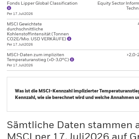
Fonds Lipper Global Classification
Equity Sector Infor
Techn
Per 17.Juli2026
MSCI Gewichtete
durchschnittliche
Kohlenstoffintensität (Tonnen
CO2E/Mio. USD VERKÄUFE)
Per 17.Juli2026
MSCI-Daten zum impliziten
>2,0-
Temperaturanstieg (+0-3,0°C)
Per 17.Juli2026
Was ist die MSCI-Kennzahl implizierter Temperaturanstieg
Kennzahl, wie sie berechnet wird und welche Annahmen u
Der Klimawandel ist eine der größten Herausforderungen in 
Auswirkungen mit sich. Um dem Klimawandel entgegenzuwirk
unterzeichnet. Als zentrales Ziel dieses Abkommens soll di
Sämtliche Daten stammen 
Niveau und idealerweise auf 1,5° Celsius begrenzt werden,
MSCI per 17.Juli2026 auf G