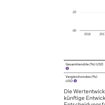
-20
-40
2016
201
End of interactive chart.
Gesamtrendite (%) USD
Vergleichsindex (%)
USD
Die Wertentwickl
künftige Entwick
Entscheidungsfa