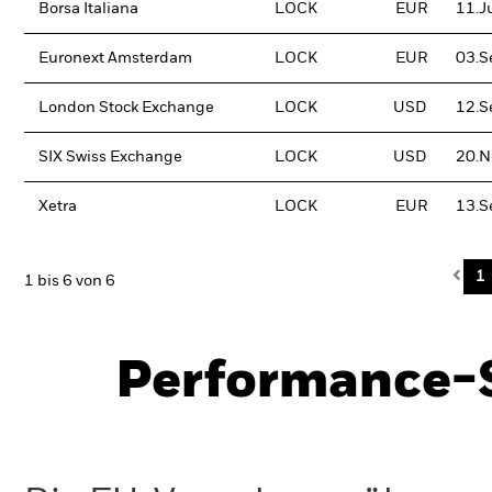
Borsa Italiana
LOCK
EUR
11.J
Euronext Amsterdam
LOCK
EUR
03.S
London Stock Exchange
LOCK
USD
12.S
SIX Swiss Exchange
LOCK
USD
20.N
Xetra
LOCK
EUR
13.S
Pre
1
1 bis 6 von 6
Performance-S