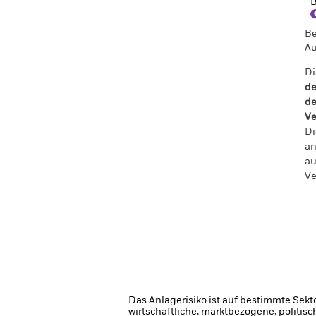
B
Be
Au
Di
de
de
Ve
Di
an
au
Ve
Das Anlagerisiko ist auf bestimmte Sekt
wirtschaftliche, marktbezogene, politis