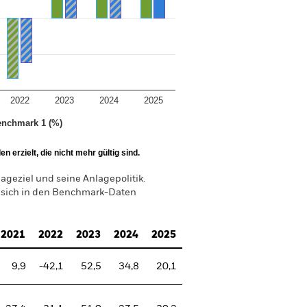
2022
2023
2024
2025
nchmark 1 (%)
 erzielt, die nicht mehr gültig sind.
geziel und seine Anlagepolitik.
 sich in den Benchmark-Daten
2021
2022
2023
2024
2025
9,9
-42,1
52,5
34,8
20,1