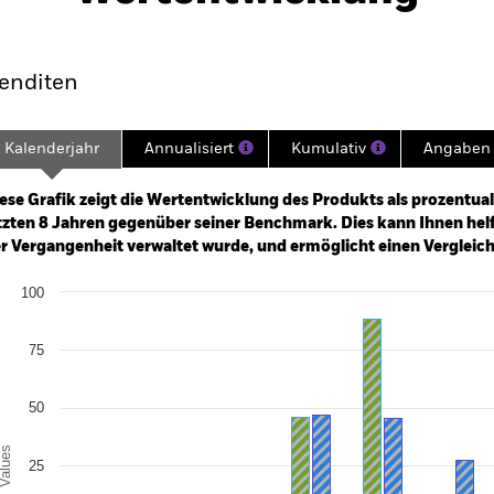
klung
Eckdaten
Fondsmanager
enditen
Kalenderjahr
Annualisiert
Kumulativ
Angaben 
ge: 2017-11-01 00:00:00 to 2026-07-31 00:00:00.
: 0 to 600.
ese Grafik zeigt die Wertentwicklung des Produkts als prozentual
tzten 8 Jahren gegenüber seiner Benchmark. Dies kann Ihnen helfe
r Vergangenheit verwaltet wurde, und ermöglicht einen Vergleic
art
100
r chart with 2 data series.
e chart has 1 X axis displaying categories.
e chart has 1 Y axis displaying Values. Range: -50 to 100.
75
50
alues
25