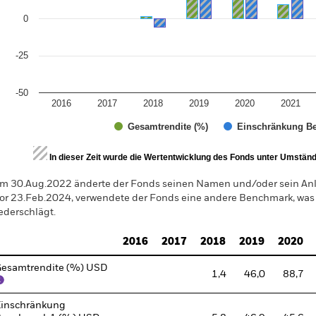
0
-25
-50
2016
2017
2018
2019
2020
2021
Gesamtrendite (%)
Einschränkung Be
d of interactive chart.
In dieser Zeit wurde die Wertentwicklung des Fonds unter Umständen
m 30.Aug.2022 änderte der Fonds seinen Namen und/oder sein Anla
or 23.Feb.2024, verwendete der Fonds eine andere Benchmark, was
ederschlägt.
2016
2017
2018
2019
2020
esamtrendite (%) USD
1,4
46,0
88,7
inschränkung