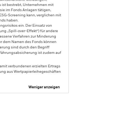
 ist bestrebt, Unternehmen mit
 sie im Fonds Anlagen tätigen,
ESG-Screening kann, verglichen mit
onds haben.
gsrisikos ein. Der Einsatz von
ng „Spill-over-Effekt“) für andere
emessene Verfahren zur Minderung
nter dem Namen des Fonds können
herung sind durch den Begriff
t Währungsabsicherung ist zudem auf
amit verbundenen erzielten Ertrags
ilung aus Wertpapierleihegeschäften
Weniger anzeigen
Verkaufsprospekt
Herunterladen