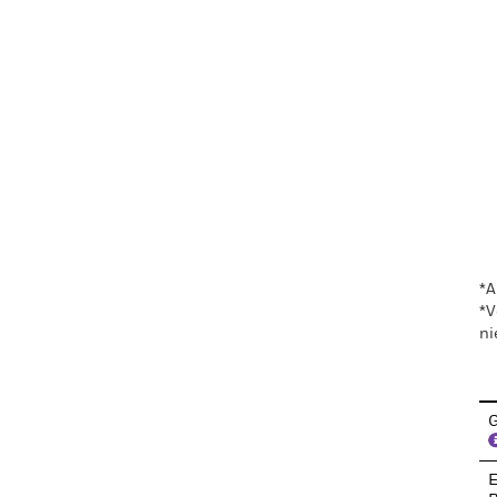
En
*A
*V
ni
G
E