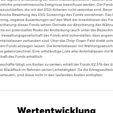
liche unternehmerische Ereignisse beeinflusst werden. Der Fonds
zuschließen, die mit den ESG-Kriterien nicht vereinbar sind. Bevor
 ethische Bewertung des ESG-Screenings des Fonds vornehmen. Das 
ning, negative Auswirkungen auf den Wert der Investitionen des F
sicherung dieses Fonds setzen Derivate zur Absicherung des Währun
nte ein potenzielles Risiko der Ansteckung (auch unter der Bezeichnu
e Verwaltungsgesellschaft des Fonds wird sicherstellen, dass ang
 Anteilsklassen vorhanden sind. Über das Drop-Down-Feld direkt u
in dem Fonds anzeigen lassen. Die Anteilsklassen mit Währungsabsic
e gekennzeichnet. Eine vollständige Liste aller Anteilsklassen mi
haft des Fonds erhältlich.
eschäfte tätigt, um Kosten zu senken, erhält der Fonds 62,5% des d
 an BlackRock im Rahmen seiner Leihetätigkeit. Da die Ertragsaufte
verteuern, sind diese nicht in den laufenden Kosten enthalten.
PRIIP KID
Factsheet
SFDR Web Disclosure
nd
Wertentwicklung