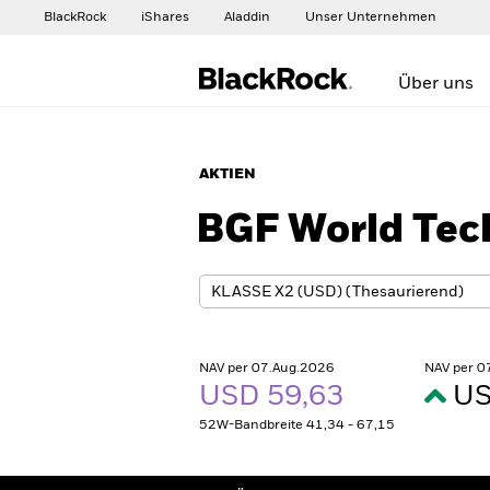
BlackRock
iShares
Aladdin
Unser Unternehmen
Über uns
AKTIEN
BGF World Tec
NAV per 07.Aug.2026
NAV per 0
USD 59,63
US
52W-Bandbreite 41,34 - 67,15