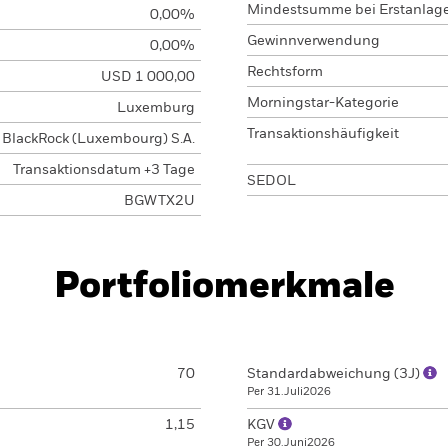
Mindestsumme bei Erstanlag
0,00%
Gewinnverwendung
0,00%
Rechtsform
USD 1 000,00
Morningstar-Kategorie
Luxemburg
Transaktionshäufigkeit
BlackRock (Luxembourg) S.A.
Transaktionsdatum +3 Tage
SEDOL
BGWTX2U
Portfoliomerkmale
70
Standardabweichung (3J)
Per 31.Juli2026
1,15
KGV
Per 30.Juni2026