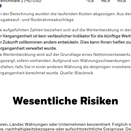
enchmark 1 (%) USD
-5,8
46,9
45,6
i der Berechnung wurden die laufenden Kosten abgezogen. Aus 
sgabeauf- und Rücknahmeabschläge.
e aufgeführten Zahlen beziehen sich auf die Wertentwicklung in de
r Vergangenheit ist kein verlässlicher Indikator für die künftige Wer
r Zukunft vollkommen anders entwickeln. Dies kann Ihnen helfen zu 
rgangenheit verwaltet wurde.
e Wertentwicklung wird auf der Grundlage eines Nettoinventarwerts 
gezeigt, sofern vorhanden. Aufgrund von Währungsschwankungen k
sfallen, falls Sie in einer anderen Währung als derjenigen investiere
rgangenheit berechnet wurde.
Quelle:
Blackrock
Wesentliche Risiken
oren, Länder, Währungen oder Unternehmen konzentriert. Folglich rea
che, nachhaltigkeitsbezogene oder aufsichtsrechtliche Ereignisse.
De