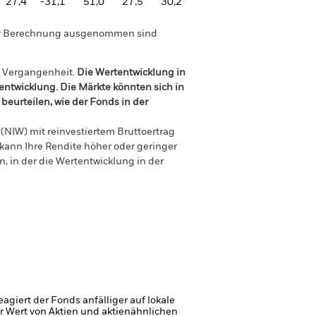
27,4
-31,1
51,0
27,5
30,2
der Berechnung ausgenommen sind
r Vergangenheit.
Die Wertentwicklung in
tentwicklung. Die Märkte könnten sich in
beurteilen, wie der Fonds in der
(NIW) mit reinvestiertem Bruttoertrag
ann Ihre Rendite höher oder geringer
n, in der die Wertentwicklung in der
giert der Fonds anfälliger auf lokale
r Wert von Aktien und aktienähnlichen