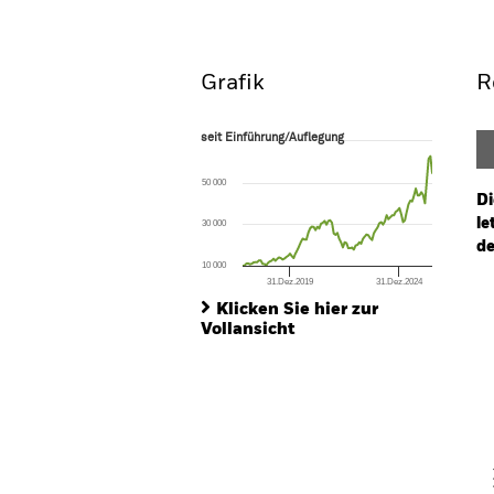
Überblick
Wertentwic
Grafik
R
seit Einführung/Auflegung
seit Einführung/Auflegung
Line chart with 105 data points.
The chart has 1 X axis displaying Time. Ran
50 000
The chart has 1 Y axis displaying values. Range
Di
le
30 000
de
10 000
31.Dez.2019
31.Dez.2024
Ch
End of interactive chart.
Ba
Klicken Sie hier zur
Th
Vollansicht
Th
V