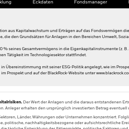
klung
Eckdaten
Fondsmanager
tion aus Kapitalwachstum und Erträgen auf das Fondsvermögen die
ise, die den Grundsätzen für Anlagen in den Bereichen Umwelt, Sozi
70 % seines Gesamtvermögens in die Eigenkapitalinstrumente (z. B.
hen Tätigkeit im Technologiesektor stattfindet.
n Übereinstimmung mit seiner ESG-Politik angelegt, wie im Prosp
 im Prospekt und auf der BlackRock-Website unter www.blackrock.c
alrisiken.
Der Wert der Anlagen und die daraus entstandenen Ertr
n. Anleger erhalten den ursprünglich investierten Betrag eventuell 
Sektoren, Länder, Währungen oder Unternehmen konzentriert. Folglic
ne, politische, nachhaltigkeitsbezogene oder aufsichtsrechtliche Ere
die tägliche Entwicklung der Aktienmärkte, politische Faktoren und