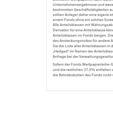
Unternehmensergebnisse und wesent
bestimmten Geschäftstätigkeiten aus
sollten Anleger daher eine eigene
einem Fonds ohne ein solches Scree
Alle Anteilsklassen mit Währungsab
Derivaten für eine Anteilsklasse kön
Anteilsklassen im Fonds bergen. Di
des Ansteckungsrisikos für andere
Sie die Liste aller Anteilsklassen 
„Hedged“ im Namen der Anteilsklass
Anfrage bei der Verwaltungsgesellsc
Sofern der Fonds Wertpapierleihe-G
und die restlichen 37,5% entfallen
die Betriebskosten des Fonds nicht 
BGF World Technology Fu