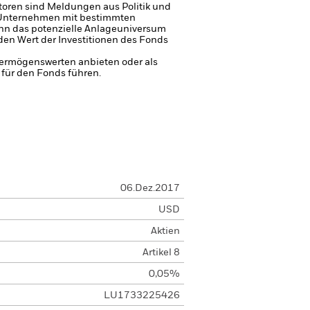
toren sind Meldungen aus Politik und
, Unternehmen mit bestimmten
ann das potenzielle Anlageuniversum
den Wert der Investitionen des Fonds
 Vermögenswerten anbieten oder als
 für den Fonds führen.
06.Dez.2017
USD
Aktien
Artikel 8
0,05%
LU1733225426