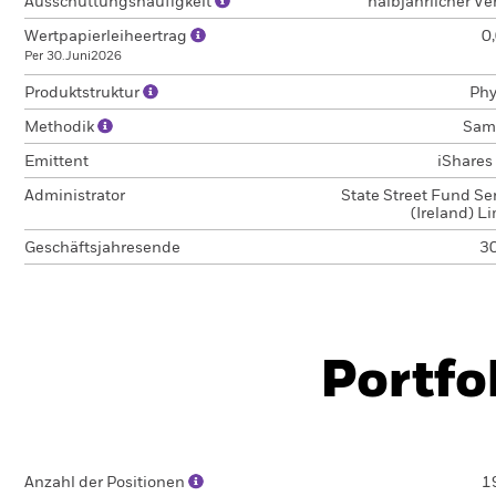
Ausschüttungshäufigkeit
halbjährlicher V
Wertpapierleiheertrag
0
Per 30.Juni2026
Produktstruktur
Phy
Methodik
Sam
Emittent
iShares I
Administrator
State Street Fund Se
(Ireland) L
Geschäftsjahresende
30
Portfo
Anzahl der Positionen
1