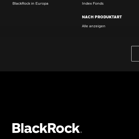
BlackRock in Europa
Index Fonds
NACH PRODUKTART
Alle anzeigen
PRODUKTE
iBonds ETFs entdecken
iShares Top 10 ETFs
Wissen
GRUNDLAGEN
Dokumente
Beschwerdemanagement