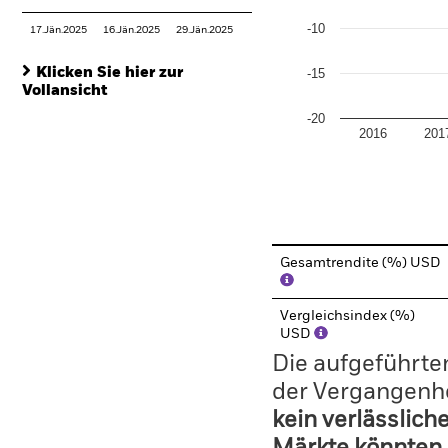
-10
17.Jän.2025
16.Jän.2025
29.Jän.2025
Klicken Sie hier zur
-15
Vollansicht
-20
2016
201
End of interactive chart.
Gesamtrendite (%) USD
Vergleichsindex (%)
USD
Die aufgeführten
der Vergangenhe
kein verlässlich