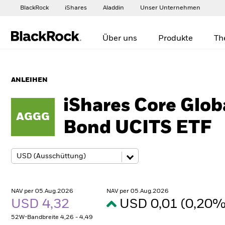
BlackRock
iShares
Aladdin
Unser Unternehmen
Über uns
Produkte
Th
ANLEIHEN
iShares Core Glob
AGGG
Bond UCITS ETF
NAV per 05.Aug.2026
NAV per 05.Aug.2026
USD 4,32
USD 0,01 (0,20
52W-Bandbreite 4,26 - 4,49