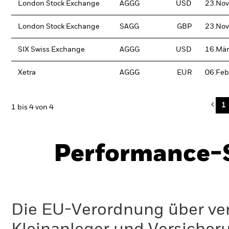
London Stock Exchange
AGGG
USD
23.Nov
London Stock Exchange
SAGG
GBP
23.Nov
SIX Swiss Exchange
AGGG
USD
16.Mä
Xetra
AGGG
EUR
06.Feb
Pre
1
1 bis 4 von 4
Performance-S
Die EU-Verordnung über ve