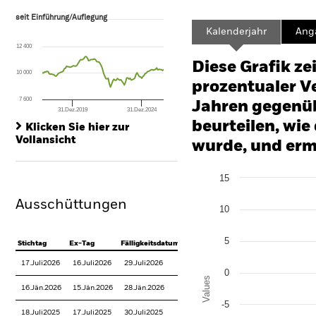
seit Einführung/Auflegung
seit Einführung/Auflegung
Line chart with 106 data points.
Kalenderjahr
Ang
The chart has 1 X axis displaying Time. Range: 2017-11-01 00:00:00 to
12 400
The chart has 1 Y axis displaying values. Range: -24 to 48.
Diese Grafik ze
10 000
prozentualer Ve
7 600
Jahren gegenüb
31.Dez.2019
31.Dez.2024
End of interactive chart.
beurteilen, wie
Klicken Sie hier zur
Vollansicht
wurde, und erm
Chart
15
Bar chart with 2 data series
The chart has 1 X axis disp
Ausschüttungen
The chart has 1 Y axis disp
10
5
Stichtag
Ex-Tag
Fälligkeitsdatum
17.Juli2026
16.Juli2026
29.Juli2026
0
Values
16.Jän.2026
15.Jän.2026
28.Jän.2026
-5
18.Juli2025
17.Juli2025
30.Juli2025