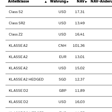
Anteilklasse
Währung
NAV
NAV-Änderu
Class S2
USD
17,31
Class SR2
USD
13,49
Class Z2
USD
16,41
KLASSE A2
CNH
101,36
KLASSE A2
EUR
13,01
KLASSE A2
USD
15,02
KLASSE A2 HEDGED
SGD
12,37
KLASSE D2
GBP
11,89
KLASSE D2
USD
16,03