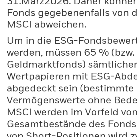
31.März2026. Daher können
Fonds gegebenenfalls von
MSCI abweichen.
Um in die ESG-Fondsbewer
werden, müssen 65 % (bzw. 
Geldmarktfonds) sämtliche
Wertpapieren mit ESG-Abd
abgedeckt sein (bestimmte 
Vermögenswerte ohne Bedeu
MSCI werden im Vorfeld von
Gesamtbestände des Fonds 
von Short-Positionen wird zw