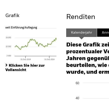
Überblick
Wertentwicklung
Eckda
Grafik
Renditen
seit Einführung/Auflegung
seit Einführung/Auflegung
Line chart with 107 data points.
Kalenderjahr
Annu
The chart has 1 X axis displaying Time. Range: 2017-09-01 00:00:00 to
18 000
The chart has 1 Y axis displaying values. Range: -80 to 160.
Diese Grafik ze
10 000
prozentualer Ve
2 000
Jahren gegenüb
31.Dez.2019
31.Dez.2024
End of interactive chart.
beurteilen, wie
Klicken Sie hier zur
Vollansicht
wurde, und erm
Chart
60
Bar chart with 2 data series
The chart has 1 X axis disp
The chart has 1 Y axis disp
40