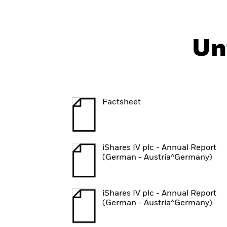
Un
Factsheet
iShares IV plc - Annual Report
(German - Austria^Germany)
Welche zentralen Annahmen liegen der ITR-Kennzahl zugr
Diese zukunftsorientierte Kennzahl wird mithilfe eines Mod
iShares IV plc - Annual Report
(German - Austria^Germany)
in das Modell eingegebenen Daten nur bedingt aussagekräf
nach Datenanbieter deutliche Abweichungen geben. So könn
Emissionsbereiche (Scopes) berücksichtigt oder die Gesamt