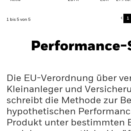
Pre
1
1 bis 5 von 5
Performance-S
Die EU-Verordnung über ve
Kleinanleger und Versicher
schreibt die Methode zur B
hypothetischen Performance-
Produkt unter bestimmten 