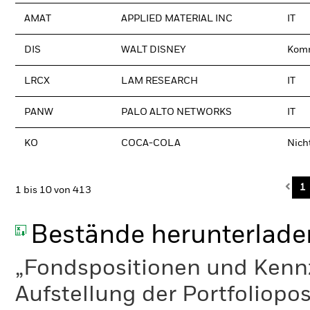
AMAT
APPLIED MATERIAL INC
IT
DIS
WALT DISNEY
Komm
LRCX
LAM RESEARCH
IT
PANW
PALO ALTO NETWORKS
IT
KO
COCA-COLA
Nich
Pre
1
1 bis 10 von 413
Bestände herunterlade
„Fondspositionen und Kennza
Aufstellung der Portfoliopo