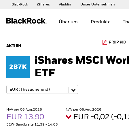
BlackRock
iShares
Aladdin
Unser Unternehmen
Über uns
Produkte
Th
PRIIP KID
AKTIEN
iShares MSCI Wor
2B7K
ETF
NAV per 06.Aug.2026
NAV per 06.Aug.2026
EUR 13,90
EUR -0,02 (-0,
52W-Bandbreite 11,39 - 14,03