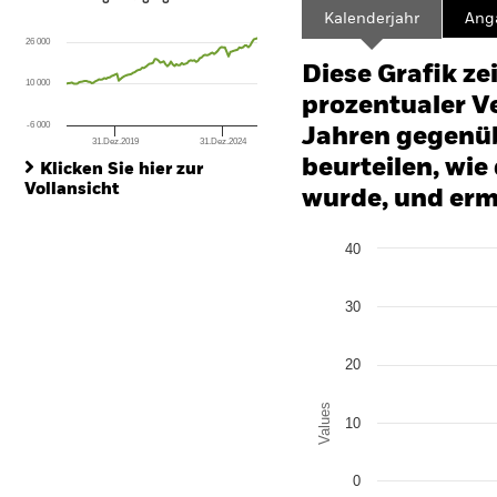
Line chart with 107 data points.
Kalenderjahr
Ang
The chart has 1 X axis displaying Time. Range: 2017-10-01 00:00:00 to
26 000
The chart has 1 Y axis displaying values. Range: -160 to 320.
Diese Grafik ze
10 000
prozentualer Ve
-6 000
Jahren gegenüb
31.Dez.2019
31.Dez.2024
End of interactive chart.
beurteilen, wie
Klicken Sie hier zur
Vollansicht
wurde, und erm
Chart
40
Bar chart with 2 data series
The chart has 1 X axis disp
The chart has 1 Y axis disp
30
20
Values
10
0