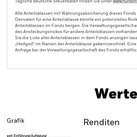
Tägliche deutsche Steuerdaten finden Sie unter
www.fundin
Alle Anteilsklassen mit Währungsabsicherung dieses Fonds 
Derivaten für eine Anteilsklasse könnte ein potenzielles Ris
Anteilsklassen im Fonds bergen. Die Verwaltungsgesellscha
des Ansteckungsrisikos für andere Anteilsklassen vorhand
Sie die Liste aller Anteilsklassen in dem Fonds anzeigen la
„Hedged“ im Namen der Anteilsklasse gekennzeichnet. Eine 
Anfrage bei der Verwaltungsgesellschaft des Fonds erhältlic
PRIIP 
iShares MSCI World SRI UCITS
ETF
Herunt
Werte
Überblick
Wertentwicklung
Grafik
Renditen
seit Einführung/Auflegung
seit Einführung/Auflegung