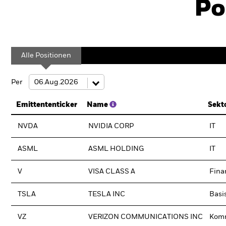
Po
Alle Positionen
Per
Emittententicker
Name
Sekt
NVDA
NVIDIA CORP
IT
ASML
ASML HOLDING
IT
V
VISA CLASS A
Fina
TSLA
TESLA INC
Basi
VZ
VERIZON COMMUNICATIONS INC
Komm