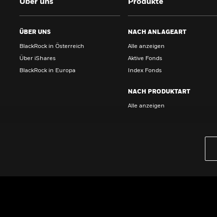
Über uns
Produkte
ÜBER UNS
NACH ANLAGEART
BlackRock in Österreich
Alle anzeigen
Über iShares
Aktive Fonds
BlackRock in Europa
Index Fonds
NACH PRODUKTART
Alle anzeigen
PRODUKTE
iBonds ETFs entdecken
iShares Top 10 ETFs
Wissen
GRUNDLAGEN