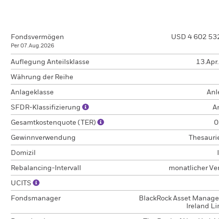
Fondsvermögen
USD 4 602 53
Per 07.Aug.2026
Auflegung Anteilsklasse
13.Apr
Währung der Reihe
Anlageklasse
Anl
SFDR-Klassifizierung
A
Gesamtkostenquote (TER)
0
Gewinnverwendung
Thesauri
Domizil
Rebalancing-Intervall
monatlicher Ve
UCITS
Fondsmanager
BlackRock Asset Manag
Ireland L