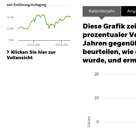
seit Einführung/Auflegung
seit Einführung/Auflegung
Line chart with 113 data points.
Kalenderjahr
Ang
The chart has 1 X axis displaying Time. Range: 2017-04-01 00:00:00 to
12 400
The chart has 1 Y axis displaying values. Range: -24 to 48.
Diese Grafik ze
10 000
prozentualer Ve
7 600
Jahren gegenüb
31.Dez.2019
31.Dez.2024
End of interactive chart.
beurteilen, wie
Klicken Sie hier zur
Vollansicht
wurde, und erm
Chart
20
Bar chart with 2 data series
The chart has 1 X axis disp
The chart has 1 Y axis disp
10
Values
0