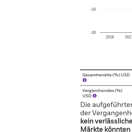
-10
-20
2016
201
End of interactive chart.
Gesamtrendite (%) USD
Vergleichsindex (%)
USD
Die aufgeführten
der Vergangenhe
kein verlässlich
Märkte könnten 