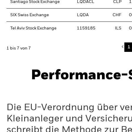
Santiago Stock Exchange
LQDACL
CLP
1
SIX Swiss Exchange
LQDA
CHF
0
Tel Aviv Stock Exchange
1159185
ILS
0
Pre
1
1 bis 7 von 7
Performance-S
Die EU-Verordnung über ve
Kleinanleger und Versicher
schreibt die Methode zur B