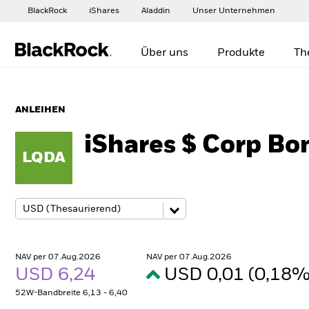
BlackRock
iShares
Aladdin
Unser Unternehmen
Über uns
Produkte
Th
ANLEIHEN
iShares $ Corp B
LQDA
NAV per 07.Aug.2026
NAV per 07.Aug.2026
USD 6,24
USD 0,01 (0,18
52W-Bandbreite 6,13 - 6,40