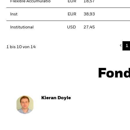
Flexible Accumulatio
EUR
18,57
Inst
EUR
38,93
Institutional
USD
27,45
Pre
1
1 bis 10 von 14
Fon
Kieran Doyle