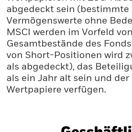
abgedeckt sein (bestimmte 
Bei dieser Berechnung werden ausschließlich privatwirtschaf
ITR-Kennzahl verwendeten Methodik und die ihr zugrunde 
Vermögenswerte ohne Bedeu
MSCI werden im Vorfeld von
Da bei der Berechnung der ITR-Kennzahl auch das Potenzial
reduzieren, berücksichtigt wird, ist diese Kennzahl zukunfts
Gesamtbestände des Fonds 
die ITR-Kennzahl von MSCI für seine Fonds in Temperaturba
und die Variabilität der Kennzahl verdeutlichen.
von Short-Positionen wird zw
als abgedeckt), das Beteil
als ein Jahr alt sein und d
Wertpapiere verfügen.