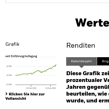
iShares Developed World Screened Index
Fund (IE)
Werte
Überblick
Wertentwicklung
Eckda
Grafik
Renditen
seit Einführung/Auflegung
seit Einführung/Auflegung
Line chart with 128 data points.
Kalenderjahr
Ang
The chart has 1 X axis displaying Time. Range: 2015-12-01 00:00:00 to
34 000
The chart has 1 Y axis displaying values. Range: -240 to 480.
Diese Grafik ze
10 000
prozentualer Ve
-14 000
Jahren gegenüb
31.Dez.2019
31.Dez.2024
End of interactive chart.
beurteilen, wie
Klicken Sie hier zur
Vollansicht
wurde, und erm