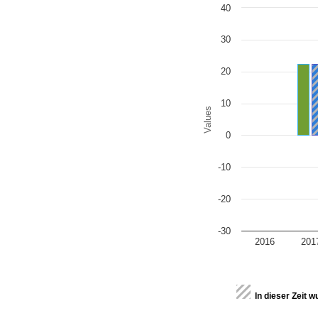
Chart
40
Bar chart with 2 data series
The chart has 1 X axis disp
The chart has 1 Y axis disp
30
20
10
Values
0
-10
-20
-30
2016
201
End of interactive chart.
In dieser Zeit 