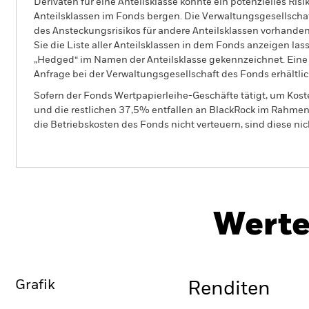
Derivaten für eine Anteilsklasse könnte ein potenzielles Ris
Anteilsklassen im Fonds bergen. Die Verwaltungsgesellscha
des Ansteckungsrisikos für andere Anteilsklassen vorhand
Sie die Liste aller Anteilsklassen in dem Fonds anzeigen la
„Hedged“ im Namen der Anteilsklasse gekennzeichnet. Eine 
Anfrage bei der Verwaltungsgesellschaft des Fonds erhältlic
Sofern der Fonds Wertpapierleihe-Geschäfte tätigt, um Kost
und die restlichen 37,5% entfallen an BlackRock im Rahmen 
die Betriebskosten des Fonds nicht verteuern, sind diese ni
BlackRock ESG Fixed Income Strategies
Fund
Werte
Überblick
Wertentwicklung
Eckda
Grafik
Renditen