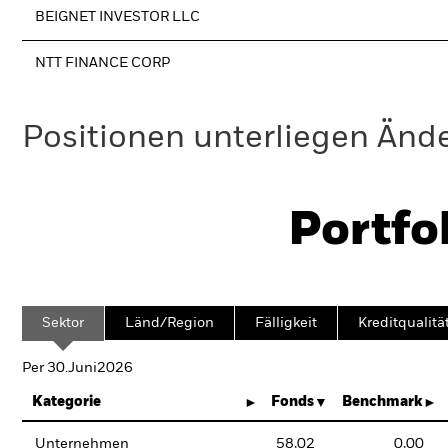
BEIGNET INVESTOR LLC
NTT FINANCE CORP
Positionen unterliegen Änd
Portfo
Sektor
Länd/Region
Fälligkeit
Kreditqualitä
Per 30.Juni2026
Kategorie
Fonds
Benchmark
Unternehmen
58,02
0,00