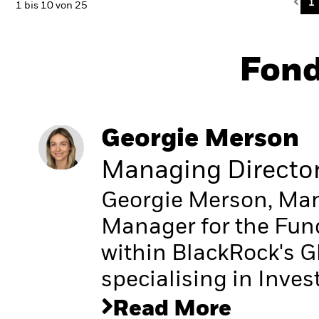
Pre
1
1 bis 10 von 25
Fon
Georgie Merson
Managing Directo
Georgie Merson, Mana
Manager for the Fu
within BlackRock's G
specialising in Inve
Read More