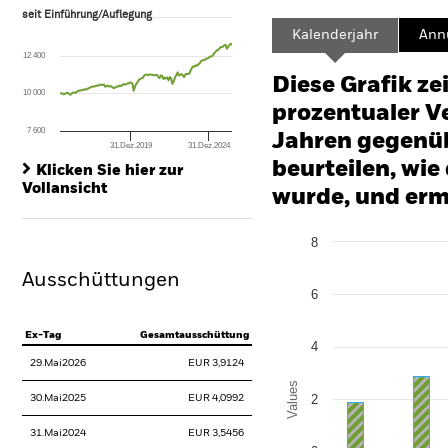
seit Einführung/Auflegung
seit Einführung/Auflegung
Line chart with 134 data points.
Kalenderjahr
Annu
The chart has 1 X axis displaying Time. Range: 2015-06-01 00:00:00 to
12 400
The chart has 1 Y axis displaying values. Range: -24 to 48.
Diese Grafik ze
10 000
prozentualer Ve
7 600
Jahren gegenüb
31.Dez.2019
31.Dez.2024
End of interactive chart.
beurteilen, wie
Klicken Sie hier zur
Vollansicht
wurde, und erm
Chart
8
Bar chart with 2 data series
The chart has 1 X axis disp
Ausschüttungen
The chart has 1 Y axis disp
6
Ex-Tag
Gesamtausschüttung
4
29.Mai2026
EUR 3,9124
Values
2
30.Mai2025
EUR 4,0992
31.Mai2024
EUR 3,5456