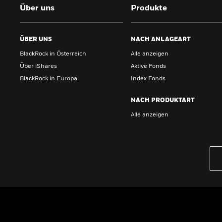
Über uns
Produkte
ÜBER UNS
NACH ANLAGEART
BlackRock in Österreich
Alle anzeigen
Über iShares
Aktive Fonds
BlackRock in Europa
Index Fonds
NACH PRODUKTART
Alle anzeigen
PRODUKTE
iBonds ETFs entdecken
iShares Top 10 ETFs
Wissen
GRUNDLAGEN