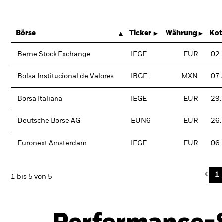
Börse
Ticker
Währung
Kot
Berne Stock Exchange
IEGE
EUR
02
Bolsa Institucional de Valores
IBGE
MXN
07.
Borsa Italiana
IEGE
EUR
29
Deutsche Börse AG
EUN6
EUR
26
Euronext Amsterdam
IEGE
EUR
06
Pre
1
1 bis 5 von 5