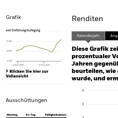
Grafik
Renditen
seit Einführung/Auflegung
seit Einführung/Auflegung
Line chart with 210 data points.
Kalenderjahr
Ang
The chart has 1 X axis displaying Time. Range: 2009-03-01 00:00:00 to
10 800
The chart has 1 Y axis displaying values. Range: -8 to 16.
Diese Grafik ze
10 000
prozentualer Ve
9 200
Jahren gegenüb
31.Dez.2009
31.Dez.2019
End of interactive chart.
beurteilen, wie
Klicken Sie hier zur
Vollansicht
wurde, und erm
Chart
4
Bar chart with 2 data series
The chart has 1 X axis disp
Ausschüttungen
The chart has 1 Y axis disp
3
Stichtag
Ex-Tag
Fälligkeitsdatum
2