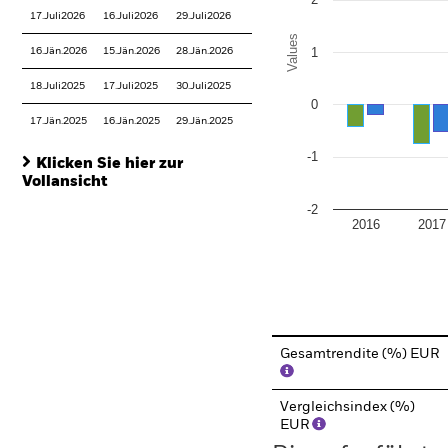
17.Juli2026
16.Juli2026
29.Juli2026
Values
1
16.Jän.2026
15.Jän.2026
28.Jän.2026
18.Juli2025
17.Juli2025
30.Juli2025
0
17.Jän.2025
16.Jän.2025
29.Jän.2025
-1
Klicken Sie hier zur
Vollansicht
-2
2016
2017
End of interactive chart.
Gesamtrendite (%) EUR
Vergleichsindex (%)
EUR