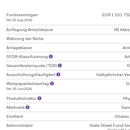
Fondsvermögen
EUR 1 551 79
Per 05.Aug.2026
Auflegung Anteilsklasse
06.Mär
Währung der Reihe
Anlageklasse
Anl
SFDR-Klassifizierung
Art
Gesamtkostenquote (TER)
0
Ausschüttungshäufigkeit
halbjährlicher V
Wertpapierleiheertrag
0
Per 30.Juni2026
Produktstruktur
Phy
Methodik
Sam
Emittent
iShares I
Administrator
State Street Fund Se