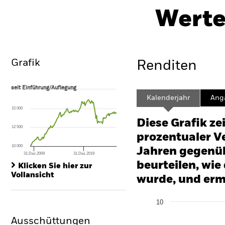
UCITS ETF
Werte
Überblick
Wertentwicklung
Grafik
Renditen
seit Einführung/Auflegung
seit Einführung/Auflegung
Line chart with 210 data points.
Kalenderjahr
Ang
The chart has 1 X axis displaying Time. Range: 2009-03-01 00:00:00 to
15 000
The chart has 1 Y axis displaying values. Range: 0 to 75.
Diese Grafik ze
12 500
prozentualer Ve
10 000
Jahren gegenüb
31.Dez.2009
31.Dez.2019
End of interactive chart.
beurteilen, wie
Klicken Sie hier zur
Vollansicht
wurde, und erm
Chart
10
Bar chart with 2 data series
The chart has 1 X axis disp
Ausschüttungen
The chart has 1 Y axis disp