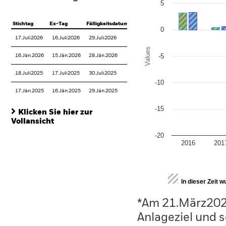
5
Stichtag
Ex-Tag
Fälligkeitsdatum
0
17.Juli2026
16.Juli2026
29.Juli2026
Values
-5
16.Jän.2026
15.Jän.2026
28.Jän.2026
18.Juli2025
17.Juli2025
30.Juli2025
-10
17.Jän.2025
16.Jän.2025
29.Jän.2025
-15
Klicken Sie hier zur
Vollansicht
-20
2016
201
End of interactive chart.
In dieser Zeit 
*Am 21.März202
Anlageziel und s