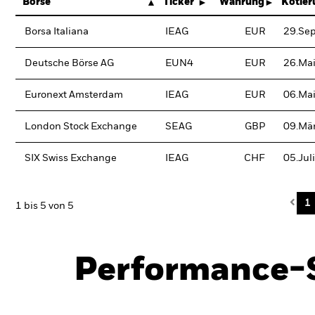
Börse
Ticker
Währung
Kotie
Borsa Italiana
IEAG
EUR
29.Se
Deutsche Börse AG
EUN4
EUR
26.Ma
Euronext Amsterdam
IEAG
EUR
06.Ma
London Stock Exchange
SEAG
GBP
09.Mä
SIX Swiss Exchange
IEAG
CHF
05.Jul
Pre
1
1 bis 5 von 5
Performance-S