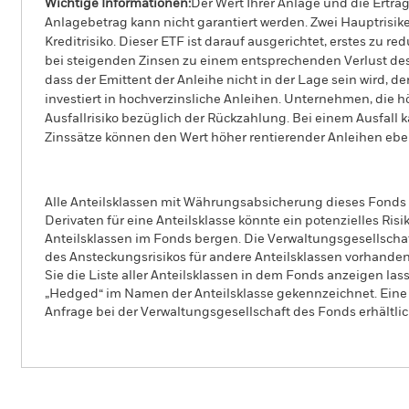
Wichtige Informationen:
Der Wert Ihrer Anlage und die Ertr
Anlagebetrag kann nicht garantiert werden. Zwei Hauptrisike
Kreditrisiko. Dieser ETF ist darauf ausgerichtet, erstes zu
bei steigenden Zinsen zu einem entsprechenden Verlust des M
dass der Emittent der Anleihe nicht in der Lage sein wird, 
investiert in hochverzinsliche Anleihen. Unternehmen, die 
Ausfallrisiko bezüglich der Rückzahlung. Bei einem Ausfall 
Zinssätze können den Wert höher rentierender Anleihen eben
Alle Anteilsklassen mit Währungsabsicherung dieses Fonds 
Derivaten für eine Anteilsklasse könnte ein potenzielles Ris
Anteilsklassen im Fonds bergen. Die Verwaltungsgesellscha
des Ansteckungsrisikos für andere Anteilsklassen vorhand
Sie die Liste aller Anteilsklassen in dem Fonds anzeigen la
„Hedged“ im Namen der Anteilsklasse gekennzeichnet. Eine 
Anfrage bei der Verwaltungsgesellschaft des Fonds erhältlic
iShares € Aggregate Bond ESG SRI