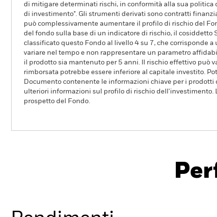
di mitigare determinati rischi, in conformità alla sua politica
di investimento". Gli strumenti derivati sono contratti finanziar
può complessivamente aumentare il profilo di rischio del Fond
del fondo sulla base di un indicatore di rischio, il cosiddetto
classificato questo Fondo al livello 4 su 7, che corrisponde a
variare nel tempo e non rappresentare un parametro affidabile
il prodotto sia mantenuto per 5 anni. Il rischio effettivo può 
rimborsata potrebbe essere inferiore al capitale investito. Po
Documento contenente le informazioni chiave per i prodotti d
ulteriori informazioni sul profilo di rischio dell'investimento.
prospetto del Fondo.
BlackRock Private Equity Fund
Per
Overview
Rendimento