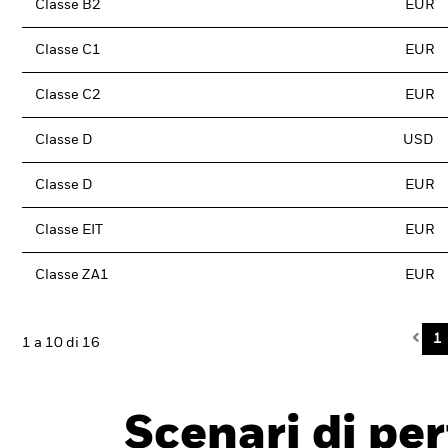
Classe B2
EUR
Classe C1
EUR
Classe C2
EUR
Classe D
USD
Classe D
EUR
Classe EIT
EUR
Classe ZA1
EUR
Pre
1
1 a 10 di 16
Scenari di pe