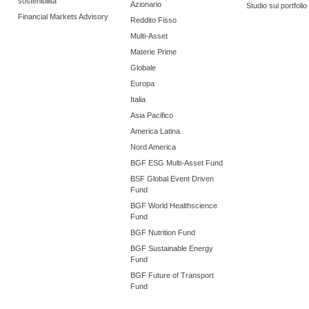
sostenibilità
Azionario
Studio sui portfoli
Financial Markets Advisory
Reddito Fisso
Multi-Asset
Materie Prime
Globale
Europa
Italia
Asia Pacifico
America Latina
Nord America
BGF ESG Multi-Asset Fund
BSF Global Event Driven
Fund
BGF World Healthscience
Fund
BGF Nutrition Fund
BGF Sustainable Energy
Fund
BGF Future of Transport
Fund