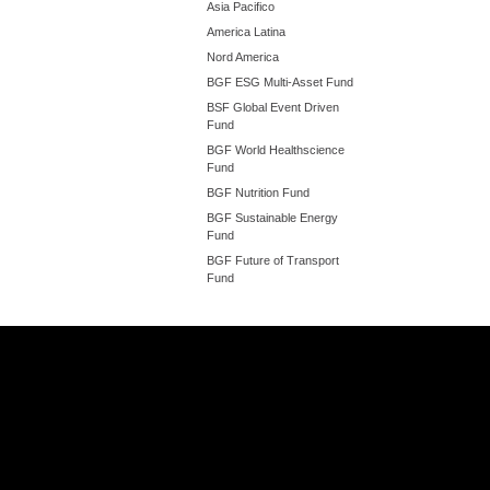
Asia Pacifico
America Latina
Nord America
BGF ESG Multi-Asset Fund
BSF Global Event Driven
Fund
BGF World Healthscience
Fund
BGF Nutrition Fund
BGF Sustainable Energy
Fund
BGF Future of Transport
Fund