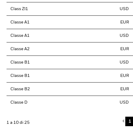
Class ZI1
USD
Classe A1
EUR
Classe A1
USD
Classe A2
EUR
Classe B1
USD
Classe B1
EUR
Classe B2
EUR
Classe D
USD
Pre
1
1 a 10 di 25