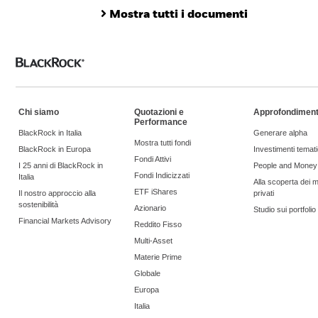
Mostra tutti i documenti
Chi siamo
Quotazioni e
Approfondiment
Performance
BlackRock in Italia
Generare alpha
Mostra tutti fondi
BlackRock in Europa
Investimenti temati
Fondi Attivi
I 25 anni di BlackRock in
People and Money
Fondi Indicizzati
Italia
Alla scoperta dei m
ETF iShares
Il nostro approccio alla
privati
sostenibilità
Azionario
Studio sui portfoli
Financial Markets Advisory
Reddito Fisso
Multi-Asset
Materie Prime
Globale
Europa
Italia